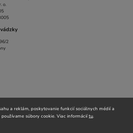
 o.
05
3005
evádzky
396/2
any
ahu a reklám, poskytovanie funkcií sociálnych médií a
 používame súbory cookie. Viac informácií
tu
.