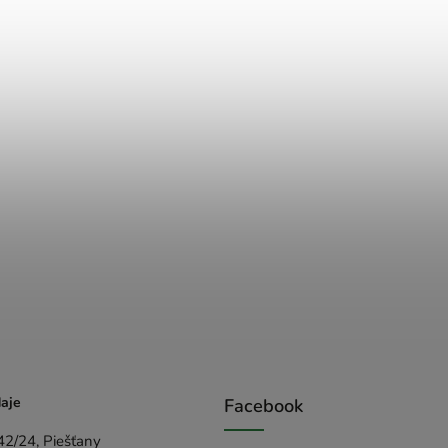
aje
Facebook
42/24, Piešťany