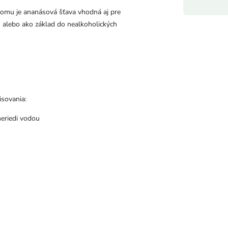
čomu je ananásová šťava vhodná aj pre
u alebo ako základ do nealkoholických
isovania:
neriedi vodou