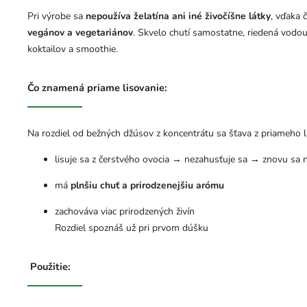
Pri výrobe sa
nepoužíva želatína ani iné živočíšne látky
, vďaka 
vegánov a vegetariánov
. Skvelo chutí samostatne, riedená vodo
koktailov a smoothie.
Čo znamená priame lisovanie:
Na rozdiel od bežných džúsov z koncentrátu sa šťava z priameho l
lisuje sa z čerstvého ovocia → nezahusťuje sa → znovu sa 
má
plnšiu chuť a prirodzenejšiu arómu
zachováva viac prirodzených živín
Rozdiel spoznáš už pri prvom dúšku
Použitie: