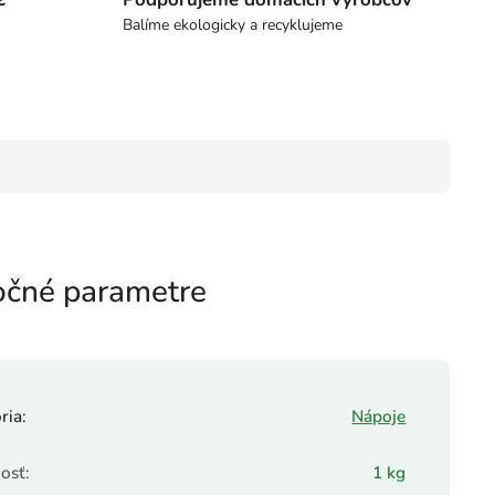
Balíme ekologicky a recyklujeme
čné parametre
ria
:
Nápoje
osť
:
1 kg