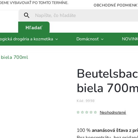
UDEME VYBAVOVAŤ PO TOMTO TERMÍNE.
OBCHODNÉ PODMIENK
Hľadať
ogická drogéria a kozmetika
Domácnosť
NOVIN
 biela 700ml
Beutelsbac
biela 700m
Kód:
9998
Neohodnotené
100 %
ananásová šťava z pr
Bez koncentrátu, bez pridan