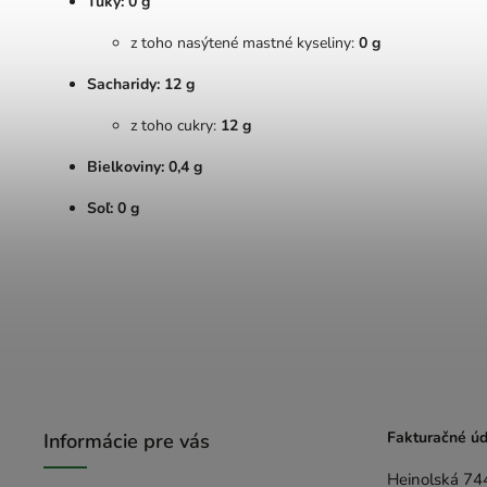
Tuky: 0 g
z toho nasýtené mastné kyseliny:
0 g
Sacharidy: 12 g
z toho cukry:
12 g
Bielkoviny: 0,4 g
Soľ: 0 g
Fakturačné úd
Informácie pre vás
Heinolská 74