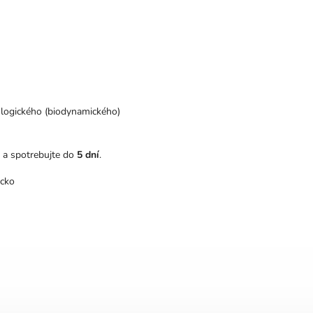
logického (biodynamického)
e a spotrebujte do
5 dní
.
cko