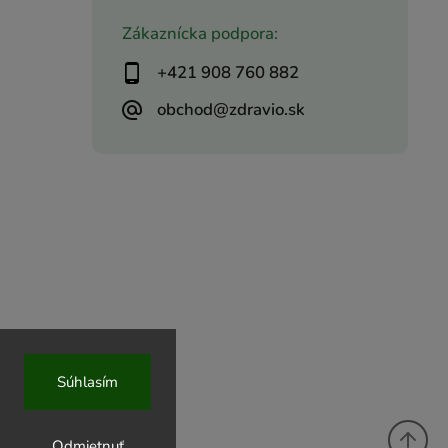
Zákaznícka podpora:
+421 908 760 882
obchod@zdravio.sk
Súhlasím
Odmietnuť