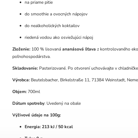
na priame pitie
do smoothie a ovocných nápojov
do nealkoholických koktailov
riedená vodou ako osviežujúci nápoj
Zloženie:
100 % lisovaná
ananásová šťava
z kontrolovaného eko
poľnohospodárstva.
Skladovanie:
Pasterizované. Po otvorení uchovávajte v chladničk
Výrobca:
Beutelsbacher,
Birkelstraße 11,
71384 Weinstadt, Neme
Objem:
700ml
Dátum spotreby
: Uvedený na obale
Výživové údaje na 100g:
Energia: 213 kJ / 50 kcal