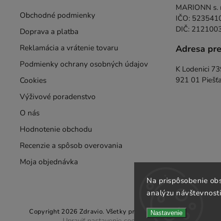
MARIONN s. r.
Obchodné podmienky
IČO: 523541
DIČ: 212100
Doprava a platba
Reklamácia a vrátenie tovaru
Adresa pr
Podmienky ochrany osobných údajov
K Lodenici 7
Cookies
921 01 Piešť
Výživové poradenstvo
O nás
Hodnotenie obchodu
Recenzie a spôsob overovania
Moja objednávka
Na prispôsobenie obs
analýzu návštevnosti
Copyright 2026
Zdravio
. Všetky práva vyhradené.
Nastavenie
Upraviť nastavenie cookies