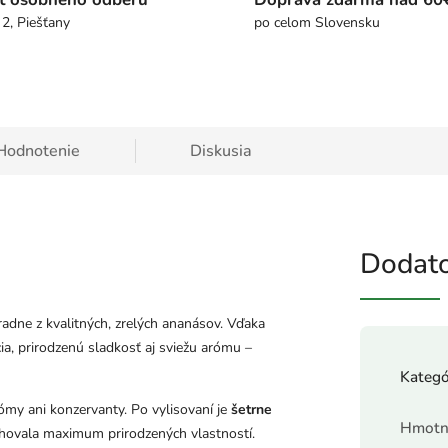
 2, Piešťany
po celom Slovensku
Hodnotenie
Diskusia
Dodato
adne z kvalitných, zrelých ananásov. Vďaka
ia, prirodzenú sladkosť aj sviežu arómu –
Kategó
ómy ani konzervanty. Po vylisovaní je
šetrne
Hmotn
achovala maximum prirodzených vlastností.