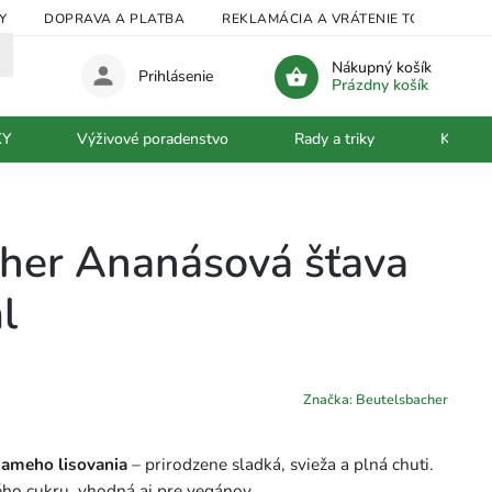
Y
DOPRAVA A PLATBA
REKLAMÁCIA A VRÁTENIE TOVARU
Nákupný košík
Prihlásenie
Prázdny košík
KY
Výživové poradenstvo
Rady a triky
Kontak
her Ananásová šťava
l
Značka:
Beutelsbacher
iameho lisovania
– prirodzene sladká, svieža a plná chuti.
ého cukru, vhodná aj pre vegánov.