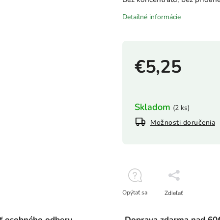
Detailné informácie
€5,25
Skladom
(2 ks)
Možnosti doručenia
Opýtať sa
Zdieľať
ť osobného odberu
Doprava zdarma nad 60