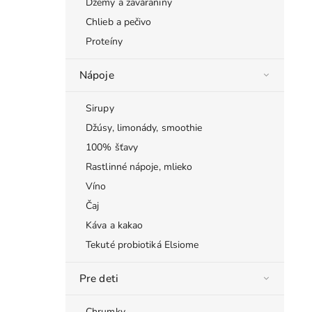
Džemy a zaváraniny
Chlieb a pečivo
Proteíny
Nápoje
Sirupy
Džúsy, limonády, smoothie
100% šťavy
Rastlinné nápoje, mlieko
Víno
Čaj
Káva a kakao
Tekuté probiotiká Elsiome
Pre deti
Chrumky