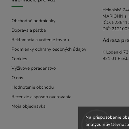
Heinolská 74
MARIONN s. r.
Obchodné podmienky
IČO: 523541
DIČ: 212100
Doprava a platba
Reklamácia a vrátenie tovaru
Adresa pr
Podmienky ochrany osobných údajov
K Lodenici 7
Cookies
921 01 Piešť
Výživové poradenstvo
O nás
Hodnotenie obchodu
Recenzie a spôsob overovania
Moja objednávka
Na prispôsobenie obs
analýzu návštevnosti