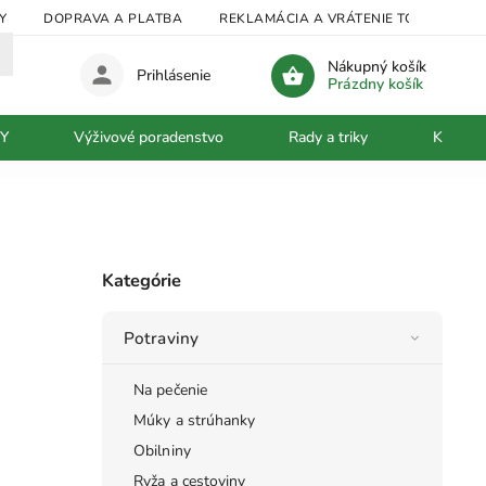
Y
DOPRAVA A PLATBA
REKLAMÁCIA A VRÁTENIE TOVARU
Nákupný košík
Prihlásenie
Prázdny košík
Y
Výživové poradenstvo
Rady a triky
Kontakt
Kategórie
Potraviny
Na pečenie
Múky a strúhanky
Obilniny
Ryža a cestoviny