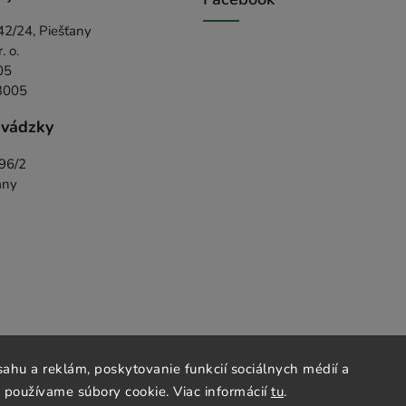
42/24, Piešťany
 o.
05
3005
evádzky
396/2
any
ahu a reklám, poskytovanie funkcií sociálnych médií a
 používame súbory cookie. Viac informácií
tu
.