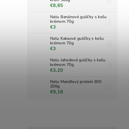
€8,85
Natu Banánové guličky s kešu
krémom 70g
€3
Natu Kakaové guličky s kešu
krémom 70g
€3
Natu Jahodové guličky s kešu
krémom 70g
€3,20
Natu Mandľový proteín BIO
200g
€9,18