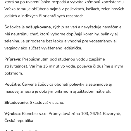
ktorá sa po uvarení ľahko rozpadá a vytvára krémovú konzistenciu.
Vďaka tomu je obľúbená najmä v polievkach, kašiach, zeleninových
jedlách a indických či orientálnych receptoch.
Šošovica je
odšupkovaná
, rýchlo sa varí a nevyžaduje namáčanie.
Má neutrálnu chuť, ktorú výborne dopĺňajú koreniny, bylinky aj
zelenina. Je prirodzene bez lepku a vhodná pre vegetariánov aj
vegánov ako súčasť vyváženého jedálnička.
Príprava
: Prepláchnutím pod studenou vodou zlepšíme
stráviteľnosť. Varíme 15 minút vo vode, polievke či dusíme s iným
pokrmom.
Použitie
: Červená šošovica obohatí polievky a zeleninové aj
mäsovej zmesi a je dobrým príkrmom aj základom nátierok.
Skladovanie
: Skladovať v suchu.
Výrobca
: Bionebio s.r.o. Prúmyslová zóna 103, 26751 Bavoryně,
Česká republika