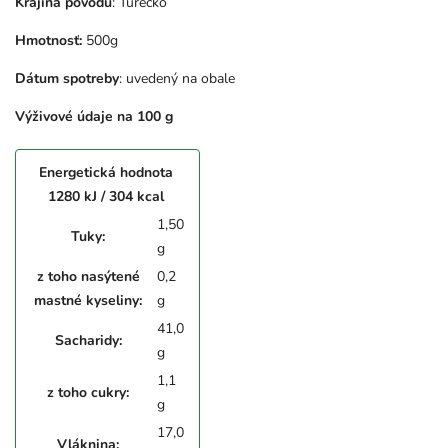
Krajina pôvodu
: Turecko
Hmotnosť:
500g
Dátum spotreby
: uvedený na obale
Výživové údaje na 100 g
Energetická hodnota
1280 kJ / 304 kcal
1,50
Tuky:
g
z toho nasýtené
0,2
mastné kyseliny:
g
41,0
Sacharidy:
g
1,1
z toho cukry:
g
17,0
Vláknina: