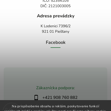
IČO: 52354105
DIČ: 2121003005
Adresa prevádzky
K Lodenici 7396/2
921 01 Piešťany
Facebook
Zákaznícka podpora:
+421 908 760 882
obchod@zdravio.sk
Na prispôsobenie obsahu a reklám, poskytovanie funkcií