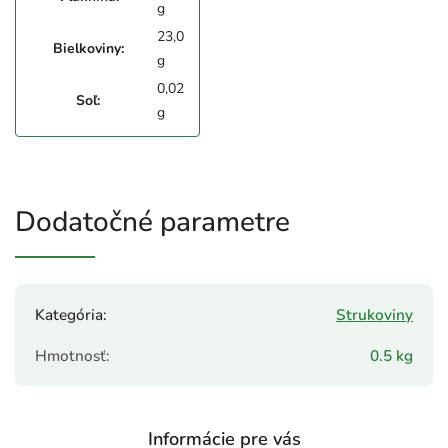
g
23,0
Bielkoviny:
g
0,02
Soľ:
g
Dodatočné parametre
Kategória
:
Strukoviny
Hmotnosť
:
0.5 kg
Informácie pre vás