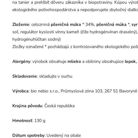
na tanier a prehĺbiť dôveru zákazníka v biopotraviny. Kúpou výr
ekologického poľnohospodárstva a nepodporujete zbytočný diaľko
Zloženie
: celozrnná
pšeničná múka
* 34%,
pšeničná múka
*,
syr
soľ, regulátor kyslosti vínny kameň (čiže hydrogénvínan draselný), 
hydrogénuhličitan sodný)
Zložky označené * pochádzajú z kontrolovaného ekologického po
Alergény
: výrobok obsahuje
mlieko
a obilniny obsahujúce
lepok,
Skladovanie
: skladujte v suchu
Výrobca
: bio nebio s.r.o., Průmyslová zóna 103, 267 51 Bavoryně
Krajina pôvodu
: Česká republika
Hmotnosť
: 130 g
Dátum spotreby
: Uvedený na obale