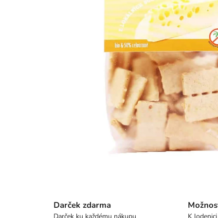
Darček zdarma
Možnos
Darček ku každému nákupu
K lodenici