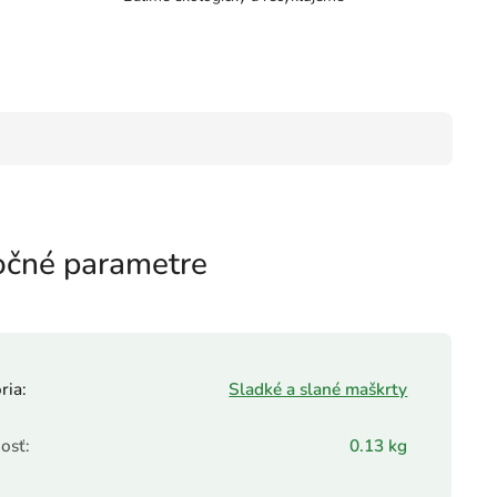
čné parametre
ria
:
Sladké a slané maškrty
osť
:
0.13 kg