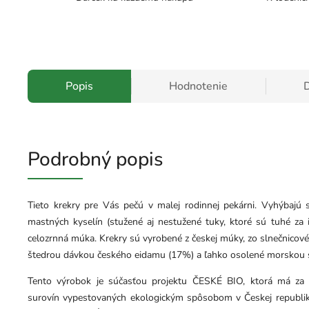
Popis
Hodnotenie
D
Podrobný popis
Tieto krekry pre Vás pečú v malej rodinnej pekárni. Vyhýbaj
mastných kyselín (stužené aj nestužené tuky, ktoré sú tuhé za i
celozrnná múka. Krekry sú vyrobené z českej múky, zo slnečnicové
štedrou dávkou českého eidamu (17%) a ľahko osolené morskou
Tento výrobok je súčasťou projektu ČESKÉ BIO, ktorá má za c
surovín vypestovaných ekologickým spôsobom v Českej republike,