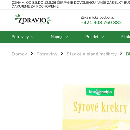
OZNAM: OD 8.8.DO 12.8.26 ČERPÁME DOVOLENKU. VAŠE ZÁSIELKY B
ĎAKUJEME ZA POCHOPENIE.
Zákaznícka podpora:
+421 908 760 882
Potraviny
Nápoje
Pre deti
Ekol
Domov
Potraviny
Sladké a slané maškrty
B
/
/
/