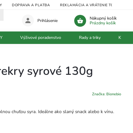
Y
DOPRAVA A PLATBA
REKLAMÁCIA A VRÁTENIE TOVARU
Nákupný košík
Prihlásenie
Prázdny košík
Y
Výživové poradenstvo
Rady a triky
Kontakt
rekry syrové 130g
Značka:
Bionebio
lnou chuťou syra. Ideálne ako slaný snack alebo k vínu.