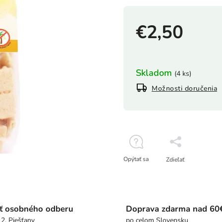
€2,50
Skladom
(4 ks)
Možnosti doručenia
Opýtať sa
Zdieľať
ť osobného odberu
Doprava zdarma nad 60
 2, Piešťany
po celom Slovensku