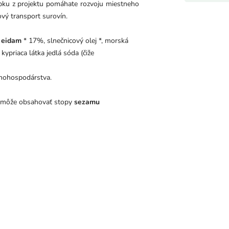
obku z projektu pomáhate rozvoju miestneho
vý transport surovín.
 eidam
* 17%, slnečnicový olej *, morská
kypriaca látka jedlá sóda (čiže
ľnohospodárstva.
môže obsahovať stopy
sezamu