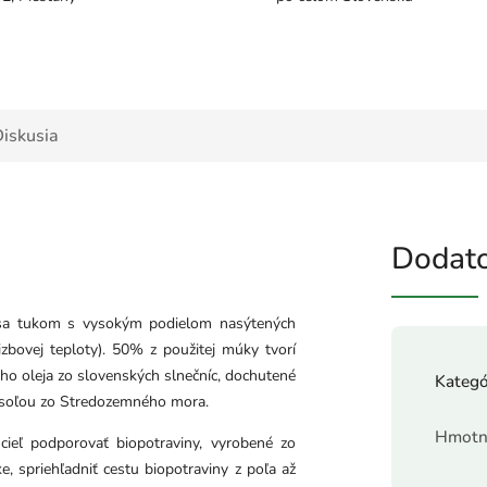
iskusia
Dodato
ú sa tukom s vysokým podielom nasýtených
zbovej teploty). 50% z použitej múky tvorí
ho oleja zo slovenských slnečníc, dochutené
Kategó
 soľou zo Stredozemného mora.
Hmotn
ieľ podporovať biopotraviny, vyrobené zo
 spriehľadniť cestu biopotraviny z poľa až