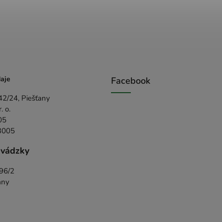
aje
Facebook
42/24, Piešťany
 o.
05
3005
evádzky
396/2
any