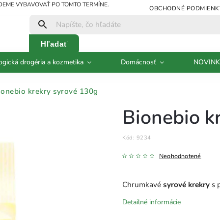
UDEME VYBAVOVAŤ PO TOMTO TERMÍNE.
OBCHODNÉ PODMIENK
Hľadať
ogická drogéria a kozmetika
Domácnosť
NOVINK
ionebio krekry syrové 130g
Bionebio k
Kód:
9234
Neohodnotené
Chrumkavé
syrové krekry
s p
Detailné informácie