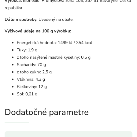
Výrobca:
Bionebio, Průmyslová zóna 103, 267 51 Bavoryně, Česká
republika
Dátum spotreby:
Uvedený na obale.
Výživové údaje na 100 g výrobku:
Energetická hodnota: 1499 kJ / 354 kcal
Tuky: 1,9 g
z toho nasýtené mastné kyseliny: 0,5 g
Sacharidy: 70 g
z toho cukry: 2,5 g
Vláknina: 4,3 g
Bielkoviny: 12 g
Soľ: 0,01 g
Dodatočné parametre