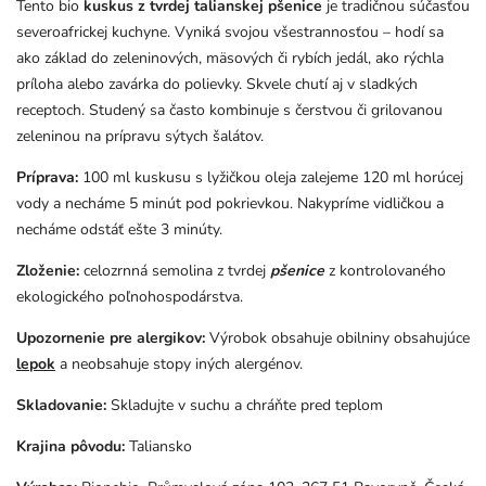
Tento bio
kuskus z tvrdej talianskej pšenice
je tradičnou súčasťou
severoafrickej kuchyne. Vyniká svojou všestrannosťou – hodí sa
ako základ do zeleninových, mäsových či rybích jedál, ako rýchla
príloha alebo zavárka do polievky. Skvele chutí aj v sladkých
receptoch. Studený sa často kombinuje s čerstvou či grilovanou
zeleninou na prípravu sýtych šalátov.
Príprava:
100 ml kuskusu s lyžičkou oleja zalejeme 120 ml horúcej
vody a necháme 5 minút pod pokrievkou. Nakypríme vidličkou a
necháme odstáť ešte 3 minúty.
Zloženie:
celozrnná semolina z tvrdej
pšenice
z kontrolovaného
ekologického poľnohospodárstva.
Upozornenie pre alergikov:
Výrobok obsahuje obilniny obsahujúce
lepok
a neobsahuje stopy iných alergénov.
Skladovanie:
Skladujte v suchu a chráňte pred teplom
Krajina pôvodu:
Taliansko