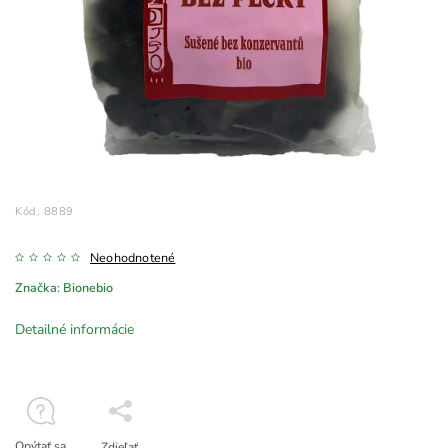
Kód:
8889
Neohodnotené
Značka:
Bionebio
Detailné informácie
Opýtať sa
Zdieľať