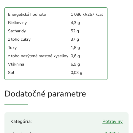
Energetická hodnota
1 086 kJ/257 kcal
Bielkoviny
4,3 g
Sacharidy
52 g
z toho cukry
37 g
Tuky
1,8 g
z toho nasýtené mastné kyseliny
0,6 g
Vláknina
6,9 g
Soľ
0,03 g
Dodatočné parametre
Kategória
:
Potraviny