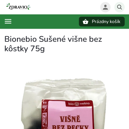
Prázdny košík
Hľadať
Bionebio Sušené višne bez
kôstky 75g