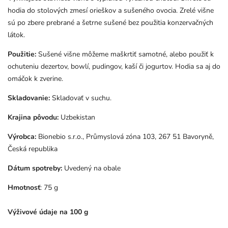
hodia do stolových zmesí orieškov a sušeného ovocia. Zrelé višne
sú po zbere prebrané a šetrne sušené bez použitia konzervačných
látok.
Použitie:
Sušené višne môžeme maškrtiť samotné, alebo použiť k
ochuteniu dezertov, bowlí, pudingov, kaší či jogurtov. Hodia sa aj do
omáčok k zverine.
Skladovanie:
Skladovať v suchu.
Krajina pôvodu:
Uzbekistan
Výrobca:
Bionebio s.r.o.,
Průmyslová zóna 103, 267 51 Bavoryně,
Česká republika
Dátum spotreby:
Uvedený na obale
Hmotnosť
: 75 g
Výživové údaje na 100 g