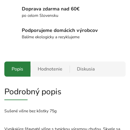
Doprava zdarma nad 60€
po celom Slovensku
Podporujeme domácich výrobcov
Balíme ekologicky a recyklujeme
Popis
Hodnotenie
Diskusia
Podrobný popis
Sušené višne bez kôstky 75g
Vynikajúce šťavnaté višne s typickou výraznou chuťou. Skvele sa