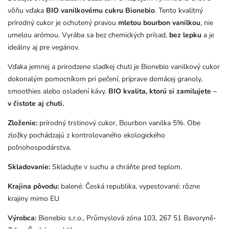
vôňu
vďaka
BIO
vanilkovému
cukru
Bionebio
.
Tento
kvalitný
prírodný
cukor
je
ochutený
pravou
mletou
bourbon
vanilkou
,
nie
umelou
arómou.
Vyrába
sa
bez
chemických
prísad,
bez
lepku
a
je
ideálny
aj
pre
vegánov.
Vďaka
jemnej
a
prirodzene
sladkej
chuti
je
Bionebio
vanilkový
cukor
dokonalým
pomocníkom
pri
pečení,
príprave
domácej
granoly,
smoothies
alebo
osladení
kávy.
BIO
kvalita,
ktorú
si
zamilujete –
v
čistote
aj
chuti.
Zloženie:
prírodný trstinový cukor, Bourbon vanilka 5%. Obe
zložky pochádzajú z kontrolovaného ekologického
poľnohospodárstva.
Skladovanie:
Skladujte v suchu a chráňte pred teplom.
Krajina pôvodu:
balené: Česká republika, vypestované: rôzne
krajiny mimo EU
Výrobca:
Bionebio s.r.o.,
Průmyslová zóna 103, 267 51 Bavoryně-