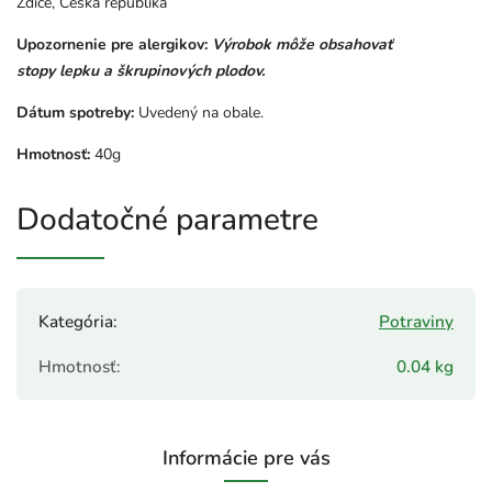
Zdice, Česká republika
Upozornenie pre alergikov:
Výrobok môže obsahovať
stopy lepku a škrupinových plodov.
Dátum spotreby:
Uvedený na obale.
Hmotnosť:
40g
Dodatočné parametre
Kategória
:
Potraviny
Hmotnosť
:
0.04 kg
Informácie pre vás