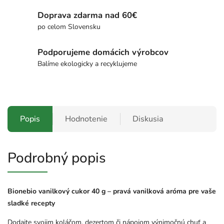
Doprava zdarma nad 60€
po celom Slovensku
Podporujeme domácich výrobcov
Balíme ekologicky a recyklujeme
Popis
Hodnotenie
Diskusia
Podrobný popis
Bionebio
vanilkový
cukor
40
g –
pravá
vanilková
aróma
pre
vaše
sladké
recepty
Dodajte
svojim
koláčom,
dezertom
či
nápojom
výnimočnú
chuť
a