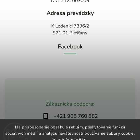
DIČ: 2121003005
Adresa prevádzky
K Lodenici 7396/2
921 01 Piešťany
Facebook
Zákaznícka podpora:
+421 908 760 882
obchod@zdravio.sk
Na prispôsobenie obsahu a reklám, poskytovanie funkcií
sociálnych médií a analýzu návštevnosti používame súbory cookie.
Viac informácií
tu
.