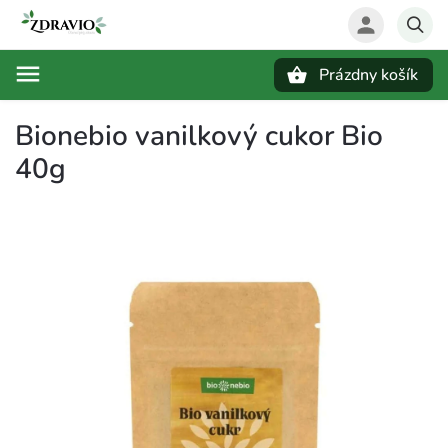
Prázdny košík
Hľadať
Bionebio vanilkový cukor Bio
40g