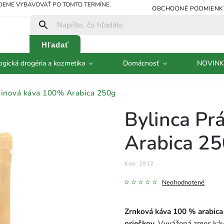
UDEME VYBAVOVAŤ PO TOMTO TERMÍNE.
OBCHODNÉ PODMIENK
Hľadať
ogická drogéria a kozmetika
Domácnosť
NOVINK
ninová káva 100% Arabica 250g
Bylinca Pr
Arabica 2
Kód:
2912
Neohodnotené
Zrnková káva 100 % arabica
orieškov.
Vyvážená zmes káv z