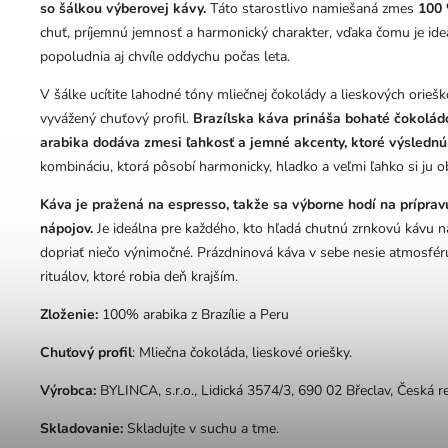
so šálkou výberovej kávy.
Táto starostlivo namiešaná zmes
100 
chuť, príjemnú jemnosť a harmonický charakter, vďaka čomu je id
popoludnia aj chvíle oddychu počas leta.
V šálke ucítite lahodné tóny mliečnej čokolády a lieskových oriešk
vyvážený chuťový profil.
Brazílska káva prináša bohaté čokoládo
arabika dodáva zmesi ľahkosť a jemné akcenty, ktoré výslednú
kombináciu, ktorá pôsobí harmonicky, hladko a veľmi ľahko si ju ob
Káva je pražená na espresso, takže sa výborne hodí na príprav
nápojov.
Je ideálna pre každého, kto hľadá chutnú zrnkovú kávu na
dopriať niečo výnimočné. Prázdninová káva v sebe nesie atmosfér
rituálov, ktoré robia deň krajším.
Zloženie:
100% arabika z Brazílie a Peru
Chuťový profil
: Mliečna čokoláda, lieskové oriešky.
Výrobca:
BYLINCA, s.r.o.,
Lidická 3574/3,
690 02 Břeclav, Česká r
Skladovanie:
Skladujte v suchu a tme.