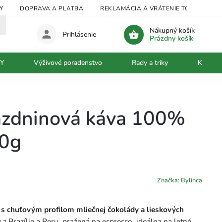
Y
DOPRAVA A PLATBA
REKLAMÁCIA A VRÁTENIE TOVARU
Nákupný košík
Prihlásenie
Prázdny košík
Y
Výživové poradenstvo
Rady a triky
Kontakt
ázdninová káva 100%
50g
Značka:
Bylinca
 s chuťovým profilom mliečnej čokolády a lieskových
 Brazílie a Peru, pražená na espresso, ideálna na letné