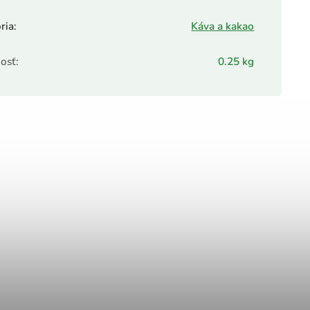
ria
:
Káva a kakao
osť
:
0.25 kg