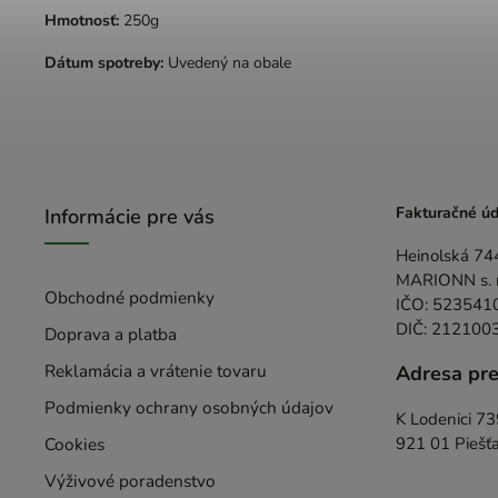
Hmotnosť:
250g
Dátum spotreby:
Uvedený na obale
Fakturačné úd
Informácie pre vás
Heinolská 74
MARIONN s. r.
Obchodné podmienky
IČO: 523541
DIČ: 212100
Doprava a platba
Reklamácia a vrátenie tovaru
Adresa pr
Podmienky ochrany osobných údajov
K Lodenici 7
Cookies
921 01 Piešť
Výživové poradenstvo