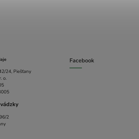
aje
Facebook
42/24, Piešťany
 o.
05
3005
evádzky
396/2
any