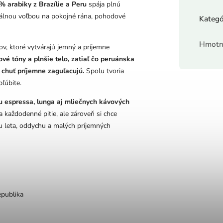
% arabiky z Brazílie a Peru
spája plnú
eálnou voľbou na pokojné rána, pohodové
Kategó
Hmotn
ov, ktoré vytvárajú jemný a príjemne
vé tóny a plnšie telo, zatiaľ čo peruánska
 chuť príjemne zaguľacujú.
Spolu tvoria
ľúbite.
u espressa, lunga aj mliečnych kávových
 každodenné pitie, ale zároveň si chce
u leta, oddychu a malých príjemných
epublika