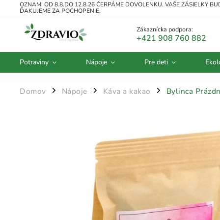
OZNAM: OD 8.8.DO 12.8.26 ČERPÁME DOVOLENKU. VAŠE ZÁSIELKY B
ĎAKUJEME ZA POCHOPENIE.
Zákaznícka podpora:
+421 908 760 882
Potraviny
Nápoje
Pre deti
Ekol
Domov
Nápoje
Káva a kakao
Bylinca Prázd
/
/
/