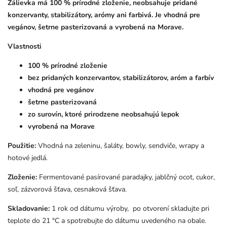
Zálievka má 100 % prírodné zloženie, neobsahuje pridané
konzervanty, stabilizátory, arómy ani farbivá. Je vhodná pre
vegánov, šetrne pasterizovaná a vyrobená na Morave.
Vlastnosti
100 % prírodné zloženie
bez pridaných konzervantov, stabilizátorov, aróm a farbív
vhodná pre vegánov
šetrne pasterizovaná
zo surovín, ktoré prirodzene neobsahujú lepok
vyrobená na Morave
Použitie:
Vhodná na zeleninu, šaláty, bowly, sendviče, wrapy a
hotové jedlá.
Zloženie:
Fermentované pasírované paradajky, jablčný ocot, cukor,
soľ, zázvorová šťava, cesnaková šťava.
Skladovanie:
1 rok od dátumu výroby, po otvorení skladujte pri
teplote do 21 °C a spotrebujte do dátumu uvedeného na obale.