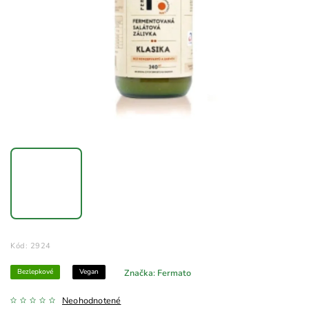
Kód:
2924
Bezlepkové
Vegan
Značka:
Fermato
Neohodnotené