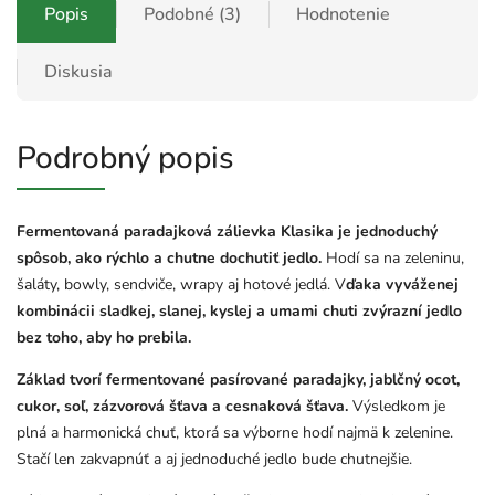
Popis
Podobné (3)
Hodnotenie
Diskusia
Podrobný popis
Fermentovaná paradajková zálievka Klasika je jednoduchý
spôsob, ako rýchlo a chutne dochutiť jedlo.
Hodí sa na zeleninu,
šaláty, bowly, sendviče, wrapy aj hotové jedlá. V
ďaka vyváženej
kombinácii sladkej, slanej, kyslej a umami chuti zvýrazní jedlo
bez toho, aby ho prebila.
Základ tvorí fermentované pasírované paradajky, jablčný ocot,
cukor, soľ, zázvorová šťava a cesnaková šťava.
Výsledkom je
plná a harmonická chuť, ktorá sa výborne hodí najmä k zelenine.
Stačí len zakvapnúť a aj jednoduché jedlo bude chutnejšie.