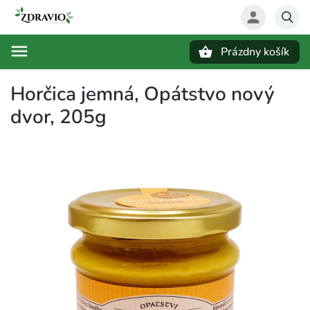
Prázdny košík
Hľadať
Horčica jemná, Opátstvo nový
dvor, 205g