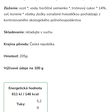
Zloženie:
ocot *, voda, horčičné semienko *, trstinový cukor * 14%,
soľ, korenie * všetky zložky označené hviezdičkou pochádzajú z
kontrolovaného ekologického poľnohospodárstva
Skladovanie:
skladujte v suchu
Krajina pôvodu:
Česká republika
Hmotosť:
205g
Výživové údaje na 100 g
Energetická hodnota
611 kJ / 146 kcal
5,2
Tuky:
g