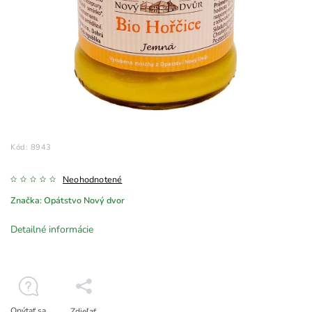
Kód:
8943
Neohodnotené
Značka:
Opátstvo Nový dvor
Detailné informácie
Opýtať sa
Zdieľať