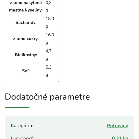
z toho nasýtené
0,3
mastné kyseliny:
g
18,0
Sacharidy:
g
16,0
z toho cukry:
g
4,7
Bielkoviny:
g
5,3
Soľ:
g
Dodatočné parametre
Kategória
:
Potraviny
Hmotnosť
:
0.21 kg