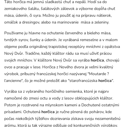
Táto horčica má jemnú sladkastú chuť a nepáli. Hodí sa do
zemiakového šalátu, šalátových zálievok a výborne dopĺňa chuť
mäsa, údenín, či syra. Možno ju použiť aj na prípravu nátierok,
omáčok a dresingov, alebo na marinovanie mäsa a zeleniny.
Používame ju hlavne na ochutenie červeného a bieleho mäsa,
tvrdých syrov, šunky a údenín. Je vyrábaná remeselne a v malom
objeme podľa originálnej trapistickej receptúry mníchmi z opátstva
Nový Dvůr. Tradične, každý kláštor rádu sa musí uživiť prácou
svojich mníchov. V kláštore Nový Dvůr sa vyrába
horčica
, chovajú
ovce a pracuje v lese. Horčica z Nového dvora je veľmi kvalitný
výrobok, príbuzný francúzskej horčici nazývanej "Moutarde ?
l‘ancienne", čo je možné preložiť ako "starofrancúzska
horčica
".
Vyrába sa z vybraného horčičného semienka, ktoré je najprv
namočené do zmesi octu a vody z lesov obklopujúcich kláštor.
Potom je rozdrvené na mlynskom kameni a Dochutené ostatnými
prísadami. Ochutená
horčica
je ručne plnená do pohárov, kde
počas niekoľkých týždňov dozrievania získava svoju nezameniteľnú
arómu, ktorá ju tak výrazne odlišuje od konkurenčných výrobkov.