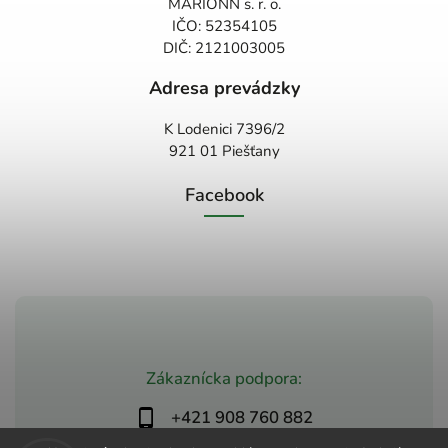
MARIONN s. r. o.
IČO: 52354105
DIČ: 2121003005
Adresa prevádzky
K Lodenici 7396/2
921 01 Piešťany
Facebook
Zákaznícka podpora:
+421 908 760 882