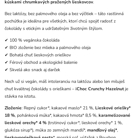
kúskami
chrumkavých
pražených
lieskovcov
.
Bez
laktózy,
bez
palmového
oleja
a
bez
výčitiek –
táto
rastlinná
pochúťka
je
ideálna
pre
všetkých,
ktorí
chcú
spojiť
radosť
z
čokolády
s
etickým
a
udržateľným
životným
štýlom.
✔
100 %
vegánska
čokoláda
✔
BIO
zloženie
bez
mlieka
a
palmového
oleja
✔
Bohatá
chuť
lieskových
orieškov
✔
Férový
obchod
a
ekologické
balenie
✔
Skvelá
ako
snack
aj
darček
Nech
už
si
vegán,
máš
intoleranciu
na
laktózu
alebo
len
miluješ
chuť
kvalitnej
čokolády
s
orieškami –
iChoc
Crunchy
Hazelnut
je
stávka
na
istotu.
Zloženie
: Repný cukor*, kakaové maslo* 21 %,
Lieskové oriešky*
18 %
, pohánková múka*, kakaová hmota* 8,5 %,
karamelizované
lieskové orechy* 4 %
(trstinový cukor*, lieskové orechy* 1 %,
glukóza sirup*), múka zo zemných mandlí*,
mandľový olej*
,
lieskovooriešková pasta
*, morská soľ, výťažok z Bourbon