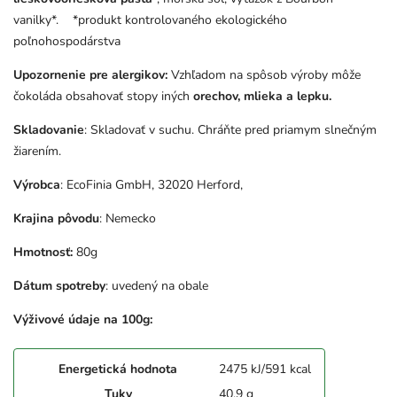
vanilky*. *produkt kontrolovaného ekologického
poľnohospodárstva
Upozornenie pre alergikov:
Vzhľadom na spôsob výroby môže
čokoláda obsahovať stopy iných
orechov, mlieka a lepku.
Skladovanie
: Skladovať v suchu. Chráňte pred priamym slnečným
žiarením.
Výrobca
: EcoFinia GmbH, 32020 Herford,
Krajina pôvodu
: Nemecko
Hmotnosť:
80g
Dátum spotreby
: uvedený na obale
Výživové údaje na 100g:
Energetická hodnota
2475 kJ/591 kcal
Tuky
40,9 g