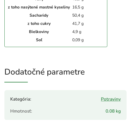
z toho nasýtené mastné kyseliny
16,5 g
Sacharidy
50,4 g
z toho cukry
41,7 g
Bielkoviny
4,9 g
Soľ
0,09 g
Dodatočné parametre
Kategória
:
Potraviny
Hmotnosť
:
0.08 kg