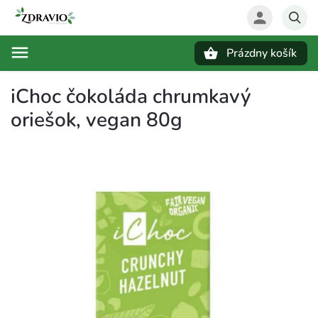
Prázdny košík
Hľadať
iChoc čokoláda chrumkavý
oriešok, vegan 80g