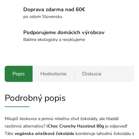
Doprava zdarma nad 60€
po celom Slovensku
Podporujeme domácich výrobcov
Balíme ekologicky a recyklujeme
Popis
Hodnotenie
Diskusia
Podrobný popis
Miluješ
lieskovce
a
jemnú
mliečnu
chuť
čokolády,
ale
hľadáš
rastlinnú
alternatívu?
iChoc
Crunchy
Hazelnut
80g
je
odpoveď!
Táto
vegánska
oriešková
čokoláda
kombinuje
lahodnú
čokoládu
s