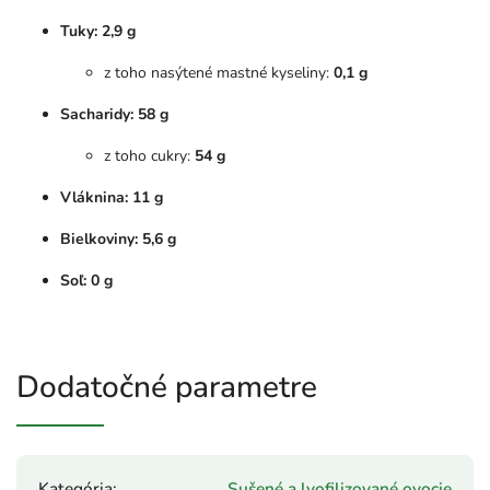
Tuky: 2,9 g
z toho nasýtené mastné kyseliny:
0,1 g
Sacharidy: 58 g
z toho cukry:
54 g
Vláknina: 11 g
Bielkoviny: 5,6 g
Soľ: 0 g
Dodatočné parametre
Kategória
:
Sušené a lyofilizované ovocie