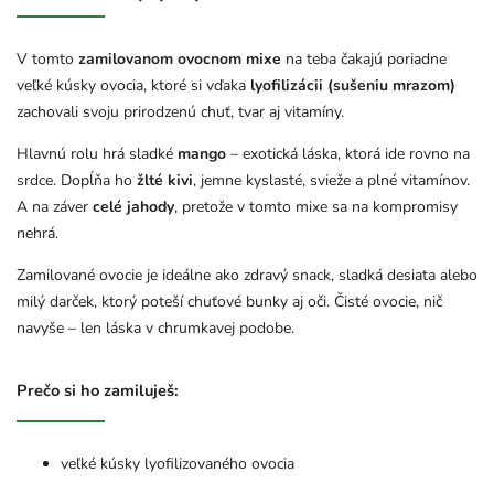
V tomto
zamilovanom ovocnom mixe
na teba čakajú poriadne
veľké kúsky ovocia, ktoré si vďaka
lyofilizácii (sušeniu mrazom)
zachovali svoju prirodzenú chuť, tvar aj vitamíny.
Hlavnú rolu hrá sladké
mango
– exotická láska, ktorá ide rovno na
srdce. Dopĺňa ho
žlté kivi
, jemne kyslasté, svieže a plné vitamínov.
A na záver
celé jahody
, pretože v tomto mixe sa na kompromisy
nehrá.
Zamilované ovocie je ideálne ako zdravý snack, sladká desiata alebo
milý darček, ktorý poteší chuťové bunky aj oči. Čisté ovocie, nič
navyše – len láska v chrumkavej podobe.
Prečo si ho zamiluješ:
veľké kúsky lyofilizovaného ovocia