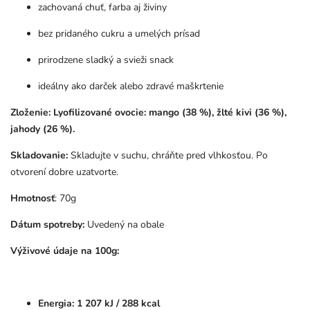
zachovaná chuť, farba aj živiny
bez pridaného cukru a umelých prísad
prirodzene sladký a svieži snack
ideálny ako darček alebo zdravé maškrtenie
Zloženie: Lyofilizované ovocie: mango (38 %), žlté kivi (36 %),
jahody (26 %).
Skladovanie:
Skladujte v suchu, chráňte pred vlhkosťou. Po
otvorení dobre uzatvorte.
Hmotnosť
: 70g
Dátum spotreby:
Uvedený na obale
Výživové údaje na 100g:
Energia: 1 207 kJ / 288 kcal