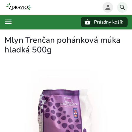
Prázdny košík
Hľadať
Mlyn Trenčan pohánková múka
hladká 500g