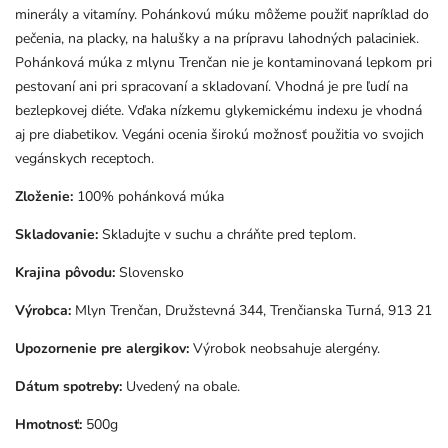
minerály a vitamíny. Pohánkovú múku môžeme
použiť napríklad do
pečenia, na placky, na halušky a na prípravu lahodných palaciniek.
Pohánková múka z mlynu Trenčan nie je kontaminovaná lepkom pri
pestovaní ani pri spracovaní a skladovaní. Vhodná je pre ľudí na
bezlepkovej diéte. Vďaka nízkemu glykemickému indexu je vhodná
aj pre diabetikov. Vegáni ocenia širokú možnosť použitia vo svojich
vegánskych receptoch.
Zloženie:
100% pohánková múka
Skladovanie:
Skladujte v suchu a chráňte pred teplom.
Krajina pôvodu:
Slovensko
Výrobca:
Mlyn Trenčan, Družstevná 344, Trenčianska Turná, 913 21
Upozornenie pre alergikov:
Výrobok neobsahuje alergény.
Dátum spotreby:
Uvedený na obale.
Hmotnosť:
500g