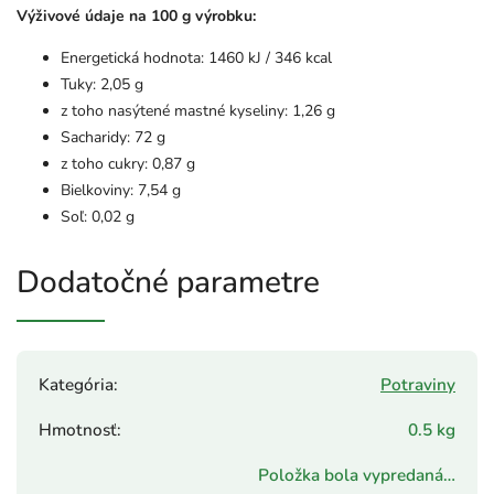
Výživové údaje na 100 g výrobku:
Energetická hodnota: 1460 kJ / 346 kcal
Tuky: 2,05 g
z toho nasýtené mastné kyseliny: 1,26 g
Sacharidy: 72 g
z toho cukry: 0,87 g
Bielkoviny: 7,54 g
Soľ: 0,02 g
Dodatočné parametre
Kategória
:
Potraviny
Hmotnosť
:
0.5 kg
Položka bola vypredaná…