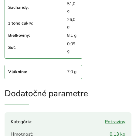
51,0
Sacharidy:
g
26,0
z toho cukry:
g
Bielkoviny:
8,1 g
0,09
Soľ:
g
Vláknina:
7,0 g
Dodatočné parametre
Kategória
:
Potraviny
Hmotnosť
:
0.13 kg