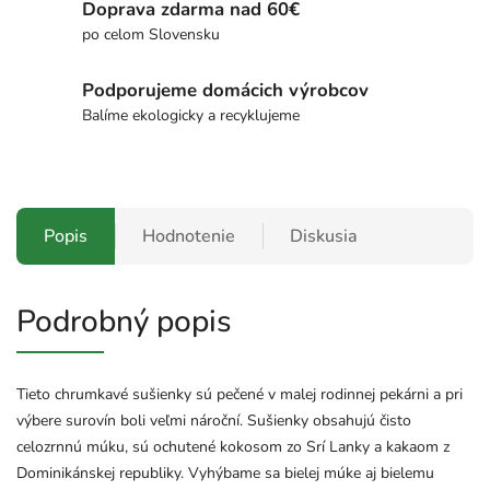
Doprava zdarma nad 60€
po celom Slovensku
Podporujeme domácich výrobcov
Balíme ekologicky a recyklujeme
Popis
Hodnotenie
Diskusia
Podrobný popis
Tieto chrumkavé sušienky sú pečené v malej rodinnej pekárni a pri
výbere surovín boli veľmi nároční. Sušienky obsahujú čisto
celozrnnú múku, sú ochutené kokosom zo Srí Lanky a kakaom z
Dominikánskej republiky. Vyhýbame sa bielej múke aj bielemu