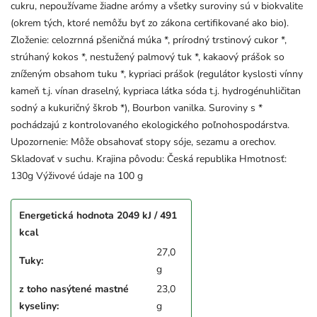
cukru, nepoužívame žiadne arómy a všetky suroviny sú v biokvalite
(okrem tých, ktoré nemôžu byť zo zákona certifikované ako bio).
Zloženie: celozrnná pšeničná múka *, prírodný trstinový cukor *,
strúhaný kokos *, nestužený palmový tuk *, kakaový prášok so
zníženým obsahom tuku *, kypriaci prášok (regulátor kyslosti vínny
kameň t.j. vínan draselný, kypriaca látka sóda t.j. hydrogénuhličitan
sodný a kukuričný škrob *), Bourbon vanilka. Suroviny s *
pochádzajú z kontrolovaného ekologického poľnohospodárstva.
Upozornenie: Môže obsahovať stopy sóje, sezamu a orechov.
Skladovať v suchu. Krajina pôvodu: Česká republika Hmotnosť:
130g Výživové údaje na 100 g
Energetická hodnota 2049 kJ / 491
kcal
27,0
Tuky:
g
z toho nasýtené mastné
23,0
kyseliny:
g