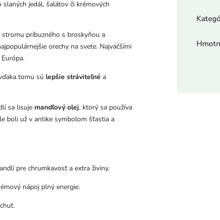
o slaných jedál, šalátov či krémových
Kategó
 stromu príbuzného s broskyňou a
Hmotn
ajpopulárnejšie orechy na svete. Najväčšími
á Európa.
 vďaka tomu sú
lepšie stráviteľné
a
í sa lisuje
mandľový olej
, ktorý sa používa
le boli už v antike symbolom šťastia a
dlí pre chrumkavosť a extra živiny.
émový nápoj plný energie.
chuť.