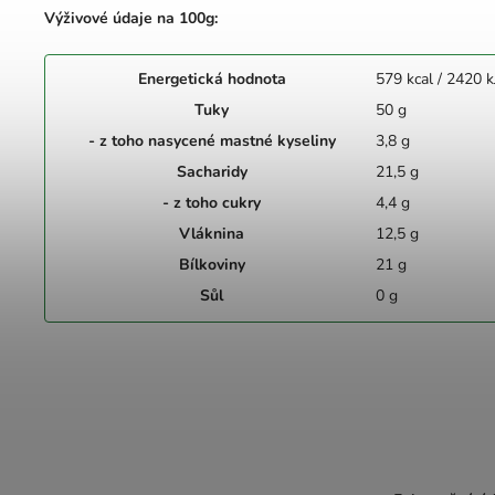
Výživové údaje na 100g:
Energetická hodnota
579 kcal / 2420 k
Tuky
50 g
- z toho nasycené mastné kyseliny
3,8 g
Sacharidy
21,5 g
- z toho cukry
4,4 g
Vláknina
12,5 g
Bílkoviny
21 g
Sůl
0 g