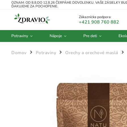
OZNAM: OD 8.8.DO 12.8.26 ČERPÁME DOVOLENKU. VAŠE ZÁSIELKY B
ĎAKUJEME ZA POCHOPENIE.
Zákaznícka podpora:
+421 908 760 882
Potraviny
Nápoje
Pre deti
Ekol
Domov
Potraviny
Orechy a orechové maslá
/
/
/