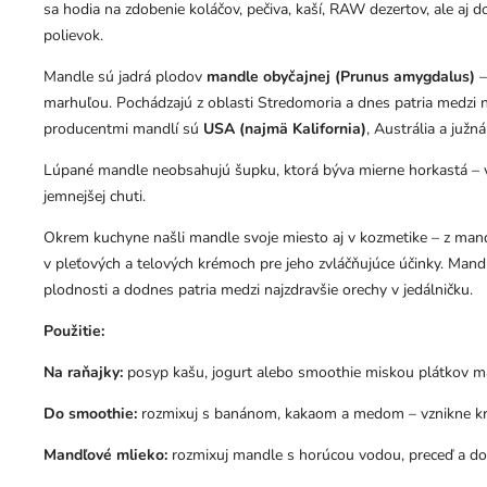
sa hodia na zdobenie koláčov, pečiva, kaší, RAW dezertov, ale aj d
polievok.
Mandle sú jadrá plodov
mandle obyčajnej (Prunus amygdalus)
–
marhuľou. Pochádzajú z oblasti Stredomoria a dnes patria medzi n
producentmi mandlí sú
USA (najmä Kalifornia)
, Austrália a južn
Lúpané mandle neobsahujú šupku, ktorá býva mierne horkastá –
jemnejšej chuti.
Okrem kuchyne našli mandle svoje miesto aj v kozmetike – z mandl
v pleťových a telových krémoch pre jeho zvláčňujúce účinky. Mand
plodnosti a dodnes patria medzi najzdravšie orechy v jedálničku.
Použitie:
Na raňajky:
posyp kašu, jogurt alebo smoothie miskou plátkov man
Do smoothie:
rozmixuj s banánom, kakaom a medom – vznikne kr
Mandľové mlieko:
rozmixuj mandle s horúcou vodou, preceď a do