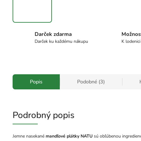
Darček zdarma
Možnos
Darček ku každému nákupu
K lodenici
Popis
Podobné (3)
Podrobný popis
Jemne nasekané
mandľové plátky NATU
sú obľúbenou ingredienci