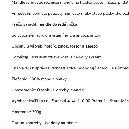
Mandľové maslo:
rozmixuj mandle na hladkú pastu, môžeš pridať 
Pri pečení:
pomleté používaj namiesto múky alebo plátky ako ozdo
Prečo zaradiť mandle do jedálnička:
Sú výborným zdrojom
vitamínu E
a antioxidantov.
Obsahujú
vápnik, horčík, zinok, fosfor a železo.
Pomáhajú udržiavať zdravé kosti a nervový systém.
Prispievajú k správnej činnosti srdca. podporujú energiu a sústred
Zloženie:
100% mandle plátky
Upozornenie: Obsahuje orechy-mandle.
Výrobca: NATU s.r.o.,
Žatecká 41/4,
110 00 Praha 1 - Staré Měs
Hmotnosť: 200g
Dátum spotreby: Uvedený na obale