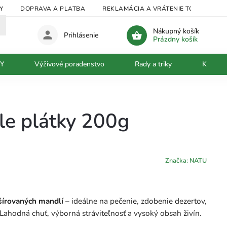
Y
DOPRAVA A PLATBA
REKLAMÁCIA A VRÁTENIE TOVARU
Nákupný košík
Prihlásenie
Prázdny košík
Y
Výživové poradenstvo
Rady a triky
Kontakt
e plátky 200g
Značka:
NATU
šírovaných mandlí
– ideálne na pečenie, zdobenie dezertov,
 Lahodná chuť, výborná stráviteľnosť a vysoký obsah živín.