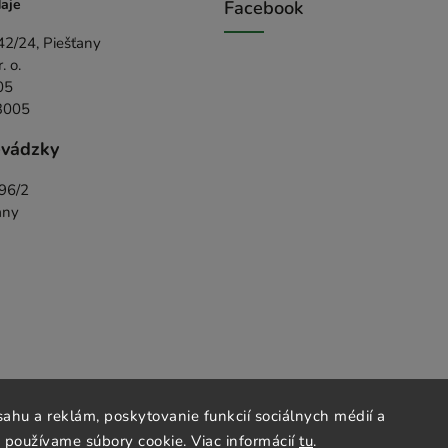
aje
Facebook
42/24, Piešťany
 o.
05
3005
evádzky
396/2
any
ahu a reklám, poskytovanie funkcií sociálnych médií a
 používame súbory cookie. Viac informácií
tu
.