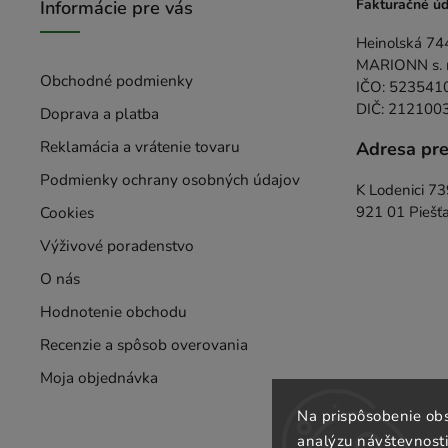
Fakturačné úd
Informácie pre vás
Heinolská 74
MARIONN s. r.
Obchodné podmienky
IČO: 523541
DIČ: 212100
Doprava a platba
Reklamácia a vrátenie tovaru
Adresa pr
Podmienky ochrany osobných údajov
K Lodenici 7
Cookies
921 01 Piešť
Výživové poradenstvo
O nás
Hodnotenie obchodu
Recenzie a spôsob overovania
Moja objednávka
Na prispôsobenie obs
analýzu návštevnosti