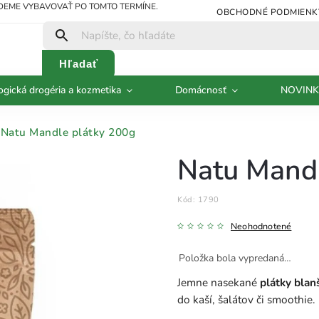
UDEME VYBAVOVAŤ PO TOMTO TERMÍNE.
OBCHODNÉ PODMIENK
Hľadať
ogická drogéria a kozmetika
Domácnosť
NOVINK
Natu Mandle plátky 200g
Natu Mandl
Kód:
1790
Neohodnotené
Položka bola vypredaná…
Jemne nasekané
plátky blan
do kaší, šalátov či smoothie.