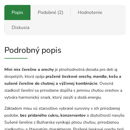
Popis
Podobné (2)
Hodnotenie
Diskusia
Podrobný popis
Mini mix čerešne a orechy
je plnohodnotná desiata pre deti aj
dospelých, ktorá spája
pražené lieskové orechy, mandle, kešu a
sušené čerešne do chutnej a výživnej kombinácie
. Ovocná
sladkosť čerešní sa prirodzene dopĺňa s jemnou chuťou orechov a
vytvára harmonický snack, ktorý zasýti a dodá energiu.
Základom mixu sú starostlivo vybrané suroviny v ich prirodzenej
podobe,
bez pridaného cukru, konzervantov
a zbytočností navyše.
Sušené čerešne z Bulharska vynikajú plnou chuťou, prirodzenou
sladkosťou a šťavnatým charakterom. Pražené lieskové orechy boli