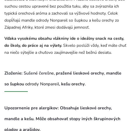
suchou cestou upravené bez použitia tuku, aby sa zvýraznila ich
typická orechová aróma a zachovali sa výživové hodnoty. Celok
dopĺňajú mandle odrody Nonpareil so šupkou a kešu orechy zo
Západnej Afriky, ktoré zmesi dodávajú jemnosť.
Vďaka vysokému obsahu vlákniny ide o ideálny snack na cesty,
do školy, do práce aj na výlety.
Skvelo poslúži vždy, keď máte chuť
na niečo sýtejšie a chuťovo zaujímavejšie než bežnú desiatu.
Zloženie:
Sušené čerešne,
pražené lieskové orechy
,
mandle
so šupkou
odrody Nonpareil,
kešu orechy
.
Upozornenie pre alergikov: Obsahuje lieskové orechy,
mandle a kešu. Môže obsahovať stopy iných škrupinových
plodov a arašidov.