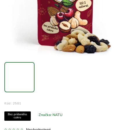
Kód:
2581
Bez pridaného
Značka:
NATU
cukru
Neohodnotené