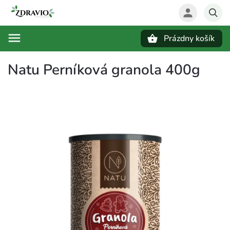
Prázdny košík
Hľadať
Natu Perníková granola 400g