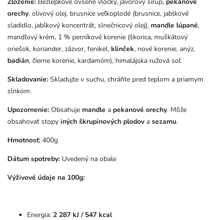
Zloženie:
Bezlepkové ovsené vločky, javorový sirup,
pekanové
orechy
, olivový olej, brusnice veľkoplodé (brusnice, jablkové
sladidlo, jablkový koncentrát, slnečnicový olej),
mandle lúpané
,
mandľový krém, 1 % perníkové korenie (škorica, muškátový
oriešok, koriander, zázvor, fenikel,
klinček
, nové korenie, anýz,
badián
, čierne korenie, kardamóm), himalájska ružová soľ.
Skladovanie:
Skladujte v suchu, chráňte pred teplom a priamym
slnkom.
Upozornenie:
Obsahuje
mandle
a
pekanové orechy
. Môže
obsahovať stopy
iných škrupinových plodov
a
sezamu
.
Hmotnosť:
400g
Dátum spotreby:
Uvedený na obale
Výživové údaje na 100g:
Energia:
2 287 kJ / 547 kcal