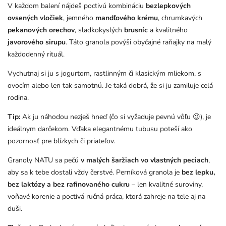
V každom balení nájdeš poctivú kombináciu
bezlepkových
ovsených vločiek
, jemného
mandľového krému
, chrumkavých
pekanových orechov
, sladkokyslých
brusníc
a kvalitného
javorového sirupu
. Táto granola povýši obyčajné raňajky na malý
každodenný rituál.
Vychutnaj si ju s jogurtom, rastlinným či klasickým mliekom, s
ovocím alebo len tak samotnú. Je taká dobrá, že si ju zamiluje celá
rodina.
Tip:
Ak ju náhodou nezješ hneď (čo si vyžaduje pevnú vôľu 😉), je
ideálnym darčekom. Vďaka elegantnému tubusu poteší ako
pozornosť pre blízkych či priateľov.
Granoly NATU sa pečú
v malých šaržiach vo vlastných peciach
,
aby sa k tebe dostali vždy čerstvé. Perníková granola je
bez lepku,
bez laktózy a bez rafinovaného cukru
– len kvalitné suroviny,
voňavé korenie a poctivá ručná práca, ktorá zahreje na tele aj na
duši.