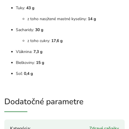
Tuky:
43 g
z toho nasýtené mastné kyseliny:
14 g
Sacharidy:
30 g
z toho cukry:
17,6 g
Vláknina:
7,3 g
Bielkoviny:
15 g
Soľ:
0,4 g
Dodatočné parametre
Kategória
:
Zdravé raňajky