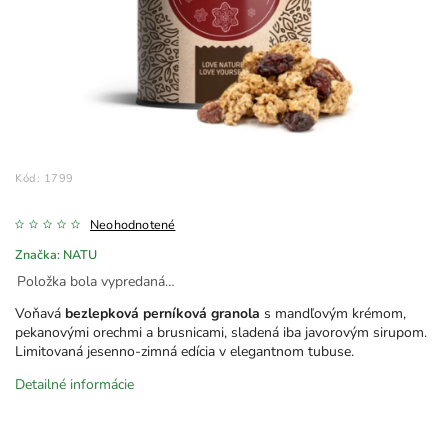
Kód:
1799
Neohodnotené
Značka:
NATU
Položka bola vypredaná…
Voňavá
bezlepková perníková granola
s mandľovým krémom,
pekanovými orechmi a brusnicami, sladená iba javorovým sirupom.
Limitovaná jesenno-zimná edícia v elegantnom tubuse.
Detailné informácie