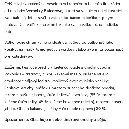
Celý mix je zabalený vo veselom veľkonočnom balení s ilustráciou
od maliarky
Veroniky Balcarovej
, ktorá sa venuje detskej ilustrácii.
Na obale nájdete hravého zajka s korbáčom a košíkom plným
maľovaných vajíčok – presne tak, ako sa na veľkonočnú nádielku
patrí.
Veľkonočné chrumkanie je ideálnou voľbou do
veľkonočného
košíka, na maškrtenie počas sviatkov alebo ako milá pozornosť
pre koledníkov
.
Zloženie:
lieskové orechy v bielej čokoláde s dračím ovocím
(čokoláda – trstinový cukor, kakaové maslo, sušené mlieko,
emulgátor:
sójový lecitín
, vanilkový extrakt, kúsky vanilky;
lieskové orechy
, prášok z mrazom sušeného dračieho ovocia),
mrazom sušené jahody, čučoriedkové štvorčeky (55 % mrazom
sušené čučoriedky, 45 % sušené kokosové mlieko), mrazom sušené
jablko. Obsah kakaovej sušiny v čokoláde najmenej
30 %
.
Upozornenie: Obsahuje mlieko, lieskové orechy a sóju.