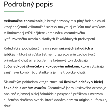
Podrobný popis
Veľkonočné chrumkanie
je hravý sezónny mix plný farieb a chutí,
ktorý spríjemní veľkonočné sviatky malým aj veľkým maškrtníkom.
V limitovanej edícii nájdete kombináciu chrumkavého
lyofilizovaného ovocia a sladkých čokoládových prekvapení.
Koledníci si pochutnajú na
mrazom sušených jahodách a
jablkách
, ktoré si vďaka šetrnému spracovaniu zachovávajú
prirodzenú chuť aj farbu. Jemne krémový tón dodávajú
čučoriedkové štvorčeky s kokosovým mliekom
, ktoré vytvárajú
zaujímavú kombináciu sladkej a jemne tropickej chuti.
Skutočným pokladom v tejto zmesi sú
lieskové oriešky v bielej
čokoláde s dračím ovocím
. Chrumkavé jadro lieskového orecha je
obalené v jemnej bielej čokoláde a posypané práškom z mrazom
sušeného dračieho ovocia, ktoré dodáva dezertu originálnu farbu aj
chuť.