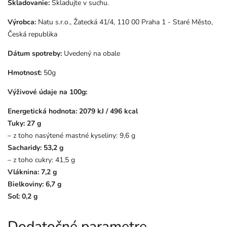
Skladovanie:
Skladujte v suchu.
Výrobca:
Natu s.r.o.,
Žatecká 41/4,
110 00 Praha 1 - Staré Město,
Česká republika
Dátum spotreby:
Uvedený na obale
Hmotnosť:
50g
Výživové údaje na 100g:
Energetická hodnota: 2079 kJ / 496 kcal
Tuky: 27 g
– z toho nasýtené mastné kyseliny: 9,6 g
Sacharidy: 53,2 g
– z toho cukry: 41,5 g
Vláknina: 7,2 g
Bielkoviny: 6,7 g
Soľ: 0,2 g
Dodatočné parametre