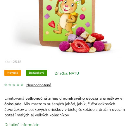
Kód:
2548
Novinka
Bezlepkové
Značka:
NATU
Neohodnotené
Limitovaná
veľkonočná zmes chrumkavého ovocia a orieškov v
čokoláde
. Mix mrazom sušených jahôd, jabĺk, čučoriedkových
štvorčekov a lieskových orieškov v bielej čokoláde s dračím ovocím
poteší malých aj veľkých koledníkov.
Detailné informácie