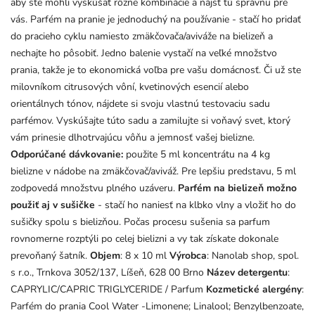
aby ste mohli vyskúšať rôzne kombinácie a nájsť tú správnu pre
vás. Parfém na pranie je jednoduchý na používanie - stačí ho pridať
do pracieho cyklu namiesto zmäkčovača/aviváže na bielizeň a
nechajte ho pôsobiť. Jedno balenie vystačí na veľké množstvo
prania, takže je to ekonomická voľba pre vašu domácnosť. Či už ste
milovníkom citrusových vôní, kvetinových esencií alebo
orientálnych tónov, nájdete si svoju vlastnú testovaciu sadu
parfémov. Vyskúšajte túto sadu a zamilujte si voňavý svet, ktorý
vám prinesie dlhotrvajúcu vôňu a jemnosť vašej bielizne.
Odporúčané dávkovanie:
použite 5 ml koncentrátu na 4 kg
bielizne v nádobe na zmäkčovač/aviváž. Pre lepšiu predstavu, 5 ml
zodpovedá množstvu plného uzáveru.
Parfém na bielizeň možno
použiť aj v sušičke
- stačí ho naniesť na klbko vlny a vložiť ho do
sušičky spolu s bielizňou. Počas procesu sušenia sa parfum
rovnomerne rozptýli po celej bielizni a vy tak získate dokonale
prevoňaný šatník.
Objem
: 8 x 10 ml
Výrobca
: Nanolab shop, spol.
s r.o., Trnkova 3052/137, Líšeň, 628 00 Brno
Název detergentu
:
CAPRYLIC/CAPRIC TRIGLYCERIDE / Parfum
Kozmetické alergény
:
Parfém do prania Cool Water -Limonene; Linalool; Benzylbenzoate,