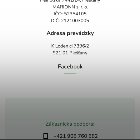
MARIONN s. r. o.
IČO: 52354105
DIČ: 2121003005
Adresa prevádzky
K Lodenici 7396/2
921 01 Piešťany
Facebook
Zákaznícka podpora:
+421 908 760 882