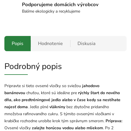
Podporujeme domácich výrobcov
Balíme ekologicky a recyklujeme
Popis
Hodnotenie
Diskusia
Podrobný popis
Pripravte si tieto ovsené vločky so sviežou
jahodovo
banánovou
chuťou, ktoré sú ideálne pre
rýchly štart do nového
dňa, ako predtréningové jedlo alebo v čase kedy sa nestíhate
najesť doma
. Jedlo plné
vlákniny
bez zbytočne pridaného
množstva rafinovaného cukru. S týmito ovsenými vločkami v
krabičke rozhodne urobíte krok tým správnym smerom.
Príprava:
Ovsené vločky
zalejte horúcou vodou alebo mliekom
. Po 2