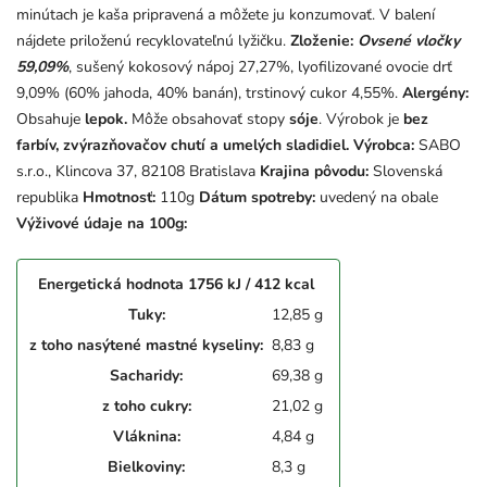
minútach je kaša pripravená a môžete ju konzumovať. V balení
nájdete priloženú recyklovateľnú lyžičku.
Zloženie:
Ovsené vločky
59,09%
, sušený kokosový nápoj 27,27%, lyofilizované ovocie drť
9,09% (60% jahoda, 40% banán), trstinový cukor 4,55%.
Alergény:
Obsahuje
lepok.
Môže obsahovať stopy
sóje
. Výrobok je
bez
farbív, zvýrazňovačov chutí a umelých sladidiel.
Výrobca:
SABO
s.r.o., Klincova 37, 82108 Bratislava
Krajina pôvodu:
Slovenská
republika
Hmotnosť:
110g
Dátum spotreby:
uvedený na obale
Výživové údaje na 100g:
Energetická hodnota 1756 kJ / 412 kcal
Tuky:
12,85 g
z toho nasýtené mastné kyseliny:
8,83 g
Sacharidy:
69,38 g
z toho cukry:
21,02 g
Vláknina:
4,84 g
Bielkoviny:
8,3 g