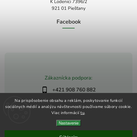
K Lodenici 7396/2
921 01 Piešťany
Facebook
Zákaznícka podpora:
+421 908 760 882
obchod@zdravio.sk
Na prispôsobenie obsahu a reklám, poskytovanie funkcií
sociálnych médií a analýzu návštevnosti používame súbory cookie.
Viac informácií
tu
.
Nastavenie
Copyright 2026
Zdravio
. Všetky práva vyhradené.
Upraviť nastavenie cookies