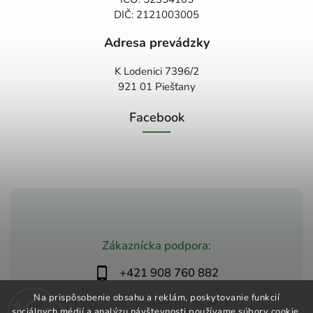
DIČ: 2121003005
Adresa prevádzky
K Lodenici 7396/2
921 01 Piešťany
Facebook
Zákaznícka podpora:
+421 908 760 882
obchod@zdravio.sk
Na prispôsobenie obsahu a reklám, poskytovanie funkcií
sociálnych médií a analýzu návštevnosti používame súbory cookie.