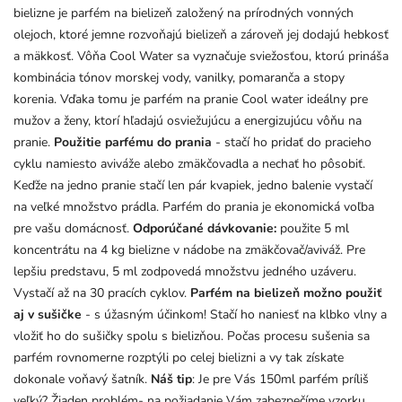
bielizne je parfém na bielizeň založený na prírodných vonných
olejoch, ktoré jemne rozvoňajú bielizeň a zároveň jej dodajú hebkosť
a mäkkosť. Vôňa Cool Water sa vyznačuje sviežosťou, ktorú prináša
kombinácia tónov morskej vody, vanilky, pomaranča a stopy
korenia. Vďaka tomu je parfém na pranie Cool water ideálny pre
mužov a ženy, ktorí hľadajú osviežujúcu a energizujúcu vôňu na
pranie.
Použitie parfému do prania
- stačí ho pridať do pracieho
cyklu namiesto aviváže alebo zmäkčovadla a nechať ho pôsobiť.
Keďže na jedno pranie stačí len pár kvapiek, jedno balenie vystačí
na veľké množstvo prádla. Parfém do prania je ekonomická voľba
pre vašu domácnosť.
Odporúčané dávkovanie:
použite 5 ml
koncentrátu na 4 kg bielizne v nádobe na zmäkčovač/aviváž. Pre
lepšiu predstavu, 5 ml zodpovedá množstvu jedného uzáveru.
Vystačí až na 30 pracích cyklov.
Parfém na bielizeň možno použiť
aj v sušičke
- s úžasným účinkom! Stačí ho naniesť na klbko vlny a
vložiť ho do sušičky spolu s bielizňou. Počas procesu sušenia sa
parfém rovnomerne rozptýli po celej bielizni a vy tak získate
dokonale voňavý šatník.
Náš tip
: Je pre Vás 150ml parfém príliš
veľký? Žiaden problém- na požiadanie Vám zabezpečíme vzorku