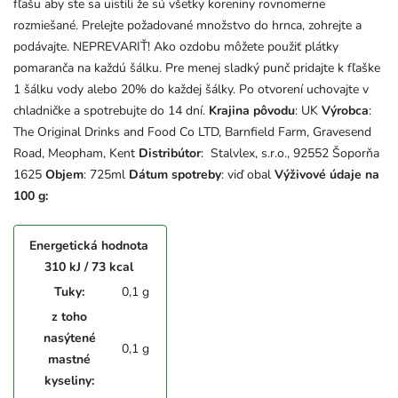
fľašu aby ste sa uistili že sú všetky koreniny rovnomerne
rozmiešané. Prelejte požadované množstvo do hrnca, zohrejte a
podávajte. NEPREVARIŤ! Ako ozdobu môžete použiť plátky
pomaranča na každú šálku. Pre menej sladký punč pridajte k fľaške
1 šálku vody alebo 20% do každej šálky. Po otvorení uchovajte v
chladničke a spotrebujte do 14 dní.
Krajina pôvodu
: UK
Výrobca
:
The Original Drinks and Food Co LTD, Barnfield Farm, Gravesend
Road, Meopham, Kent
Distribútor
: Stalvlex, s.r.o., 92552 Šoporňa
1625
Objem
: 725ml
Dátum spotreby
: viď obal
Výživové údaje na
100 g:
Energetická hodnota
310 kJ / 73 kcal
Tuky:
0,1 g
z toho
nasýtené
0,1 g
mastné
kyseliny: