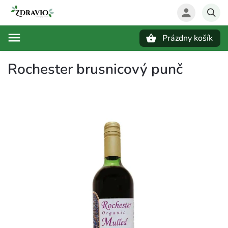
Prázdny košík
Hľadať
Rochester brusnicový punč