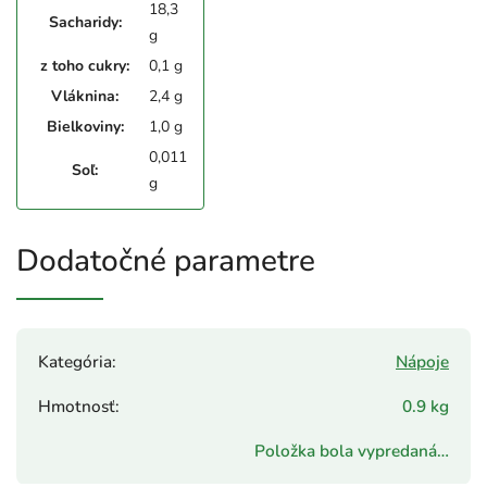
18,3
Sacharidy:
g
z toho cukry:
0,1 g
Vláknina:
2,4 g
Bielkoviny:
1,0 g
0,011
Soľ:
g
Dodatočné parametre
Kategória
:
Nápoje
Hmotnosť
:
0.9 kg
Položka bola vypredaná…