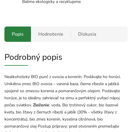
Balíme ekologicky a recyklujeme
Popis
Hodnotenie
Diskusia
Podrobný popis
Nealkoholický BIO punč z ovocia a korenín. Podávajte ho horúci.
Unikátna zmes BIO ovocia – varená baza, čierne ríbezle a jablká
spojené so zmesou korenia a pomarančovým olejom. Podávajte
horúce, je to ideálny zahrievač na zimu a perfektný uvítací nápoj
počas sviatkov.
Zloženie
:
voda, Bio trstinový cukor, bio bazové
kvety, bio šťavy z čiernych ríbezlí a jabĺk (30% - všetky šťavy z
koncentrátu), bio zmes korenín, kyselina citrónová, bio
pomarančový olej Postup prípravy: pred otvorením premiešajte