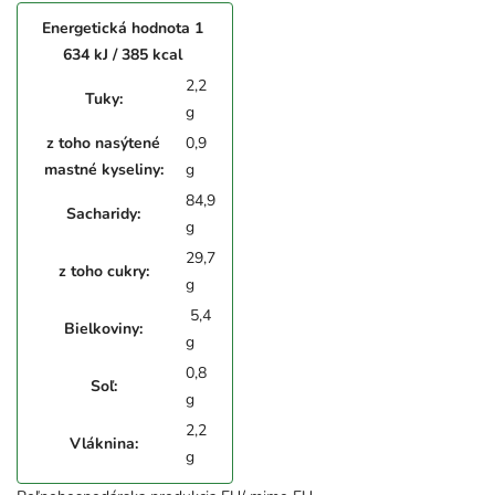
Energetická hodnota 1
634 kJ / 385 kcal
2,2
Tuky:
g
z toho nasýtené
0,9
mastné kyseliny:
g
84,9
Sacharidy:
g
29,7
z toho cukry:
g
5,4
Bielkoviny:
g
0,8
Soľ:
g
2,2
Vláknina:
g