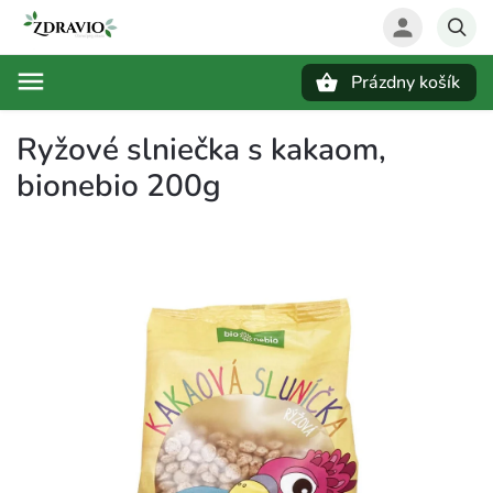
Prázdny košík
Hľadať
Ryžové slniečka s kakaom,
bionebio 200g