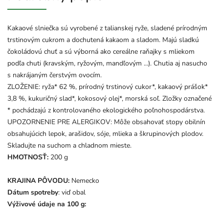
Kakaové slniečka sú vyrobené z talianskej ryže, sladené prírodným
trstinovým cukrom a dochutená kakaom a sladom. Majú sladkú
čokoládovú chuť a sú výborná ako cereálne raňajky s mliekom
podľa chuti (kravským, ryžovým, mandľovým ...). Chutia aj nasucho
s nakrájaným čerstvým ovocím.
ZLOŽENIE: ryža* 62 %, prírodný trstinový cukor*, kakaový prášok*
3,8 %, kukuričný slad*, kokosový olej*, morská soľ. Zložky označené
* pochádzajú z kontrolovaného ekologického poľnohospodárstva.
UPOZORNENIE PRE ALERGIKOV: Môže obsahovať stopy obilnín
obsahujúcich lepok, arašidov, sóje, mlieka a škrupinových plodov.
Skladujte na suchom a chladnom mieste.
HMOTNOSŤ:
200 g
KRAJINA PÔVODU:
Nemecko
Dátum spotreby
: viď obal
Výživové údaje na 100 g: