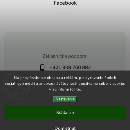
Facebook
Zákaznícka podpora:
+421 908 760 882
obchod@zdravio.sk
Na prispôsobenie obsahu a reklám, poskytovanie funkcií
sociálnych médií a analýzu návštevnosti používame súbory cookie.
Viac informácií
tu
.
Nastavenie
Copyright 2026
Zdravio
. Všetky práva vyhradené.
Upraviť nastavenie cookies
Súhlasím
OZNAM: Od 8.8.do 12.8.26 čerpáme dovolenku. Vaše
zásielky budeme vybavovať po tomto termíne. Ďakujeme za
Odmietnuť