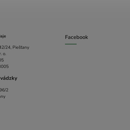
aje
Facebook
42/24, Piešťany
 o.
05
3005
evádzky
396/2
any