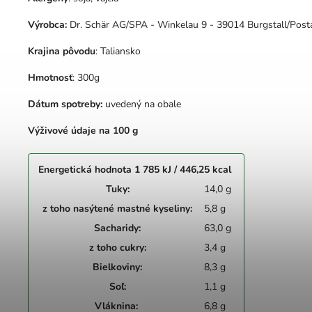
Výrobca:
Dr. Schär AG/SPA - Winkelau 9 - 39014 Burgstall/Posta
Krajina pôvodu
: Taliansko
Hmotnosť
: 300g
Dátum spotreby:
uvedený na obale
Výživové údaje na 100 g
Energetická hodnota 1 785 kJ / 446,25 kcal
Tuky:
14,0 g
z toho nasýtené mastné kyseliny:
5,8 g
Sacharidy:
63,0 g
z toho cukry:
3,4 g
Bielkoviny:
8,3 g
Soľ:
1,1 g
Vláknina:
6,8 g