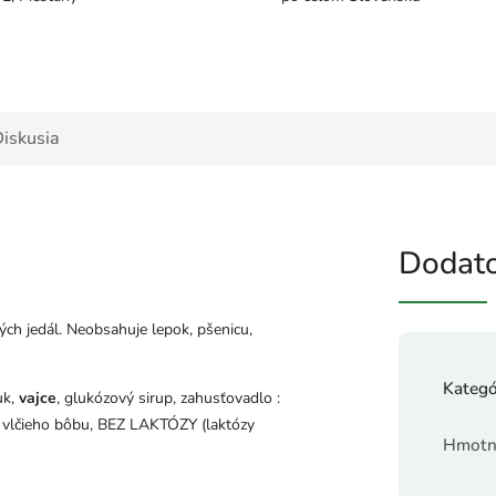
iskusia
Dodato
ch jedál. Neobsahuje lepok, pšenicu,
Kategó
uk
,
vajce
,
glukózový sirup
,
zahusťovadlo :
 vlčieho bôbu,
BEZ LAKTÓZY (laktózy
Hmotn