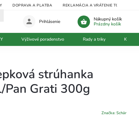
Y
DOPRAVA A PLATBA
REKLAMÁCIA A VRÁTENIE TOVARU
Nákupný košík
Prihlásenie
Prázdny košík
KY
Výživové poradenstvo
Rady a triky
Kontak
epková strúhanka
/Pan Grati 300g
Značka:
Schär