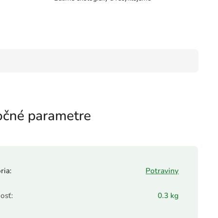
čné parametre
ria
:
Potraviny
osť
:
0.3 kg