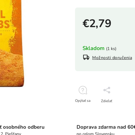
€2,79
Skladom
(1 ks)
Možnosti doručenia
Opýtať sa
Zdieľať
ť osobného odberu
Doprava zdarma nad 60
 2, Piešťany
po celom Slovensku