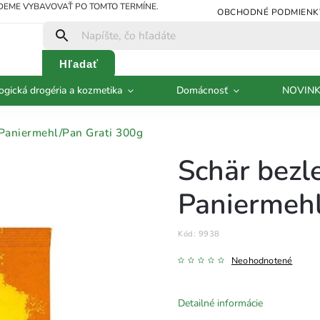
UDEME VYBAVOVAŤ PO TOMTO TERMÍNE.
OBCHODNÉ PODMIENK
Hľadať
ogická drogéria a kozmetika
Domácnosť
NOVIN
Paniermehl/Pan Grati 300g
Schär bezl
Paniermehl
Kód:
9938
Neohodnotené
Detailné informácie