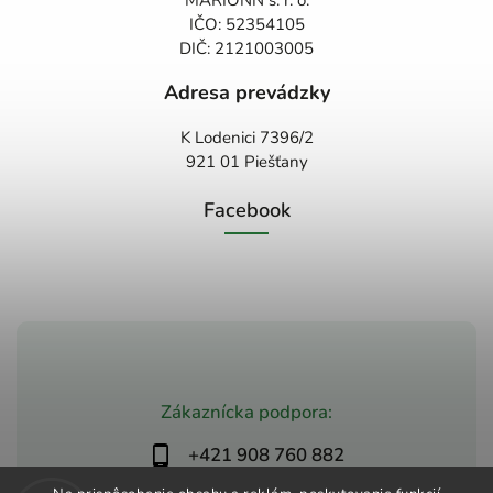
MARIONN s. r. o.
IČO: 52354105
DIČ: 2121003005
Adresa prevádzky
K Lodenici 7396/2
921 01 Piešťany
Facebook
Zákaznícka podpora:
+421 908 760 882