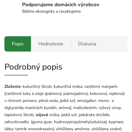
Podporujeme domácich výrobcov
Balíme ekologicky a recyklujeme
Popis
Hodnotenie
Diskusia
Podrobný popis
Zloženie:
kukuričný škrob, kukuričná múka, rastlinný margarín
[rastlinné tuky a oleje (palmový, palmojadrový, kokosový, repkový)
v rôznom pomere, pitná voda, jedlá soľ, emulgátor: mono- a
diglyceridy mastných kyselín, aróma], maltodextrín, ryžový sirup,
tapiokový škrob,
sójová
múka, jedlá soľ, pekárske droždie,
zahusťovadlo: (guma guar, hydroxypropylmetylcelulóza), kypriace
látky: tartrát monodraselný, uhličitany amónne, uhličitany sodné;