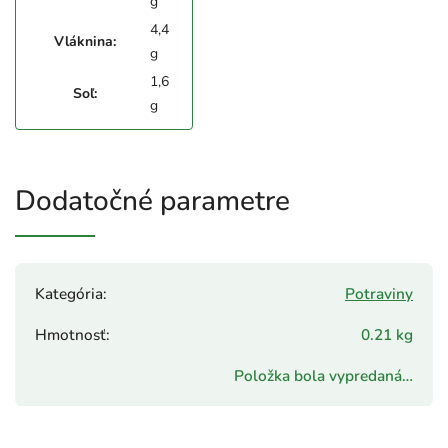
g
4,4
Vláknina:
g
1,6
Soľ:
g
Dodatočné parametre
Kategória
:
Potraviny
Hmotnosť
:
0.21 kg
Položka bola vypredaná…