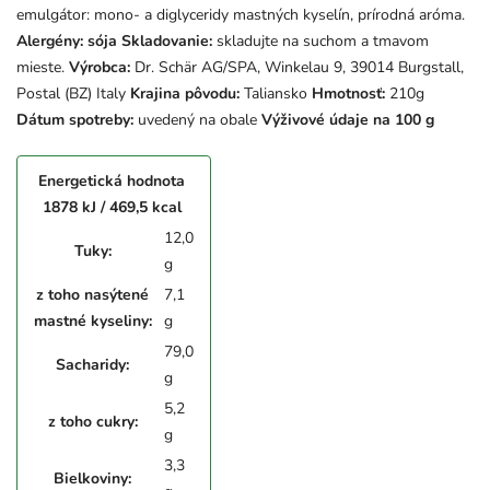
emulgátor: mono- a diglyceridy mastných kyselín, prírodná aróma.
Alergény: sója
Skladovanie:
skladujte na suchom a tmavom
mieste.
Výrobca:
Dr. Schär AG/SPA, Winkelau 9, 39014 Burgstall,
Postal (BZ) Italy
Krajina pôvodu:
Taliansko
Hmotnosť:
210g
Dátum spotreby:
uvedený na obale
Výživové údaje na 100 g
Energetická hodnota
1878 kJ / 469,5 kcal
12,0
Tuky:
g
z toho nasýtené
7,1
mastné kyseliny:
g
79,0
Sacharidy:
g
5,2
z toho cukry:
g
3,3
Bielkoviny: