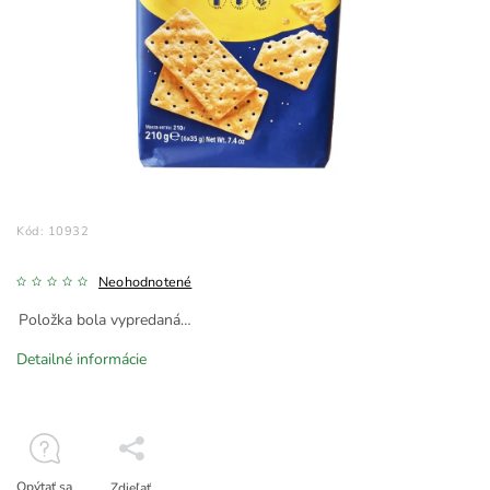
Kód:
10932
Neohodnotené
Položka bola vypredaná…
Detailné informácie
Opýtať sa
Zdieľať