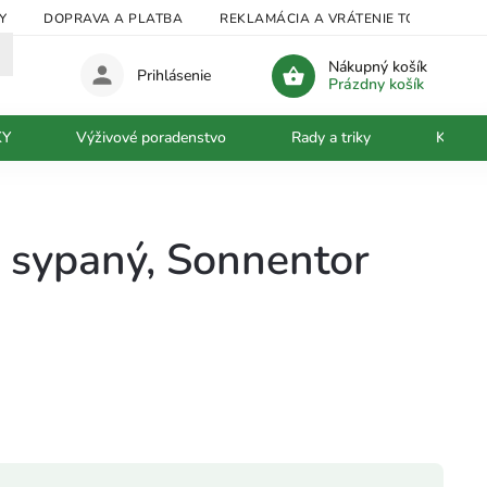
Y
DOPRAVA A PLATBA
REKLAMÁCIA A VRÁTENIE TOVARU
Nákupný košík
Prihlásenie
Prázdny košík
KY
Výživové poradenstvo
Rady a triky
Kontak
j sypaný, Sonnentor