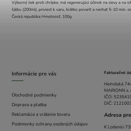
Výborný liek proti chrípke, má regenerujúci účinok na cievy a na i
šálku (200ml), priviesť k varu, krátko povariť a nechať 5-10 min. o
Česká republika Hmotnosť: 100g
Fakturačné úd
Informácie pre vás
Heinolská 74
MARIONN s. r.
Obchodné podmienky
IČO: 523541
DIČ: 212100
Doprava a platba
Reklamácia a vrátenie tovaru
Adresa pr
Podmienky ochrany osobných údajov
K Lodenici 7