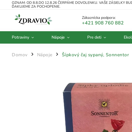
OZNAM: OD 8.8.DO 12.8.26 ČERPÁME DOVOLENKU. VAŠE ZÁSIELKY B
ĎAKUJEME ZA POCHOPENIE.
Zákaznícka podpora:
+421 908 760 882
Potraviny
Nápoje
Pre deti
Ekol
Domov
Nápoje
Šípkový čaj sypaný, Sonnentor
/
/