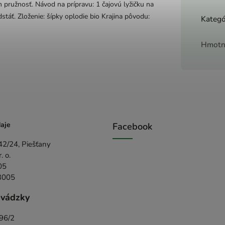
ch pružnosť. Návod na prípravu: 1 čajovú lyžičku na
dstáť. Zloženie: šípky oplodie bio Krajina pôvodu:
Kategó
Hmotn
aje
Facebook
42/24, Piešťany
 o.
05
3005
evádzky
396/2