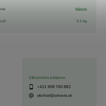
ria
:
Nápoje
osť
:
0.1 kg
Zákaznícka podpora:
+421 908 760 882
obchod@zdravio.sk