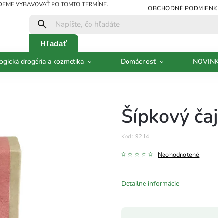
UDEME VYBAVOVAŤ PO TOMTO TERMÍNE.
OBCHODNÉ PODMIENK
Hľadať
ogická drogéria a kozmetika
Domácnosť
NOVIN
Šípkový ča
Kód:
9214
Neohodnotené
Detailné informácie