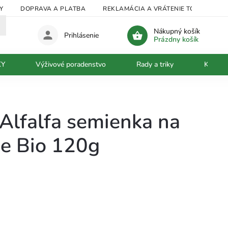
Y
DOPRAVA A PLATBA
REKLAMÁCIA A VRÁTENIE TOVARU
Nákupný košík
Prihlásenie
Prázdny košík
KY
Výživové poradenstvo
Rady a triky
Kontak
Alfalfa semienka na
ie Bio 120g