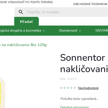
UDEME VYBAVOVAŤ PO TOMTO TERMÍNE.
OBCHODNÉ PODMIENK
Hľadať
ogická drogéria a kozmetika
Domácnosť
NOVIN
 na nakličovanie Bio 120g
Sonnentor 
nakličovan
Kód:
11213
Neohodnotené
Položka bola vypredaná…
Detailné informácie