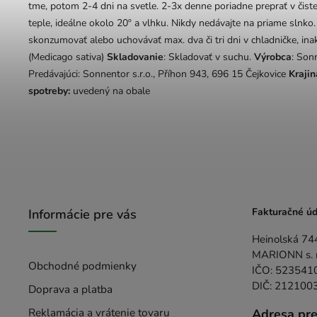
tme, potom 2-4 dni na svetle. 2-3x denne poriadne preprať v čiste
teple, ideálne okolo 20º a vlhku. Nikdy nedávajte na priame slnko
skonzumovať alebo uchovávať max. dva či tri dni v chladničke, in
(Medicago sativa)
Skladovanie
: Skladovať v suchu.
Výrobca
: Son
Predávajúci: Sonnentor s.r.o., Příhon 943, 696 15 Čejkovice
Krajin
spotreby:
uvedený na obale
Fakturačné úd
Informácie pre vás
Heinolská 74
MARIONN s. r.
Obchodné podmienky
IČO: 523541
DIČ: 212100
Doprava a platba
Reklamácia a vrátenie tovaru
Adresa pr