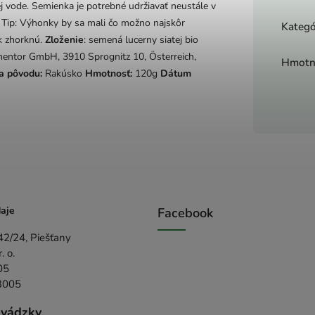
j vode. Semienka je potrebné udržiavať neustále v
. Tip: Výhonky by sa mali čo možno najskôr
Kategó
ak zhorknú.
Zloženie
: semená lucerny siatej bio
nentor GmbH, 3910 Sprognitz 10, Österreich,
Hmotn
a pôvodu:
Rakúsko
Hmotnosť:
120g
Dátum
aje
Facebook
42/24, Piešťany
 o.
05
3005
evádzky