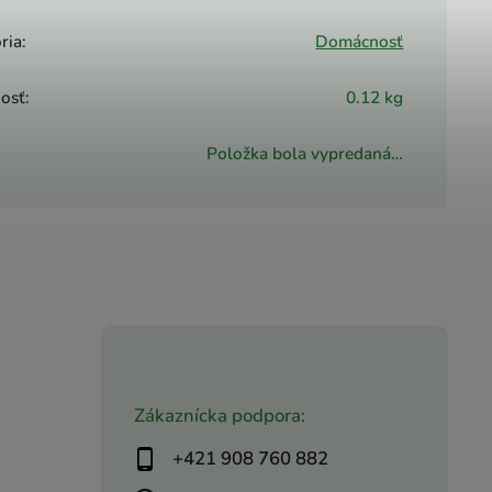
ria
:
Domácnosť
osť
:
0.12 kg
Položka bola vypredaná…
Zákaznícka podpora:
+421 908 760 882