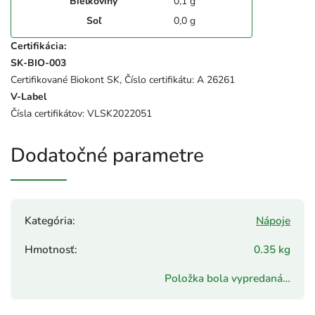
Bielkoviny
0,1 g
Soľ
0,0 g
Certifikácia:
SK-BIO-003
Certifikované Biokont SK, Číslo certifikátu: A 26261
V-Label
Čísla certifikátov: VLSK2022051
Dodatočné parametre
Kategória
:
Nápoje
Hmotnosť
:
0.35 kg
Položka bola vypredaná…