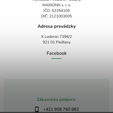
MARIONN s. r. o.
IČO: 52354105
DIČ: 2121003005
Adresa prevádzky
K Lodenici 7396/2
921 01 Piešťany
Facebook
Zákaznícka podpora:
+421 908 760 882