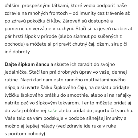
ďalšími prospešnými látkami, ktoré vedia podporiť naše
zdravie na mnohých frontoch – od imunity cez trávenie až
po zdravú pokožku či kĺby. Zároveň sú dostupné a
pomerne univerzálne v kuchyni. Stačí si na jeseň nazbierať
pár hrstí šípok v prírode (alebo siahnuť po sušených z
obchodu) a môžete si pripraviť chutný čaj, džem, sirup či
iné dobroty.
Dajte šípkam šancu
a skúste ich zaradiť do svojho
jedálnička. Stačí len prá drobných úprav vo vašej dennej
rutine. Napríklad namiesto ranného multivitamínového
nápoja si uvarte šálku šípkového čaju, na desiatu pridajte
lyžičku šípkového prášku do smoothie, alebo si na raňajky
natrite pečivo šípkovým lekvárom. Tento môžete pridať aj
do vašej obľúbenej
kaše
alebo pridať do jogurtu či tvarohu.
Vaše telo sa vám poďakuje v podobe silnejšej imunity a
možno aj lepšej nálady (veď zdravie ide ruka v ruke
s pocitom pohody).