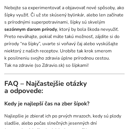
Nebojte sa experimentovať a objavovať nové spôsoby, ako
šípky využiť. Či už ste skúsený bylinkár, alebo len začínate
s prírodnými superpotravinami, šípky sú skvelým
sezónnym darom prírody
, ktorý by bola škoda nevyužiť.
Preto neváhajte, pokiaľ máte takú možnosť, zájdite si do
prírody “na šípky”, uvarte si voňavý čaj alebo vyskúšajte
niektorý z našich receptov. Urobíte tak krok smerom
k posilneniu svojho zdravia úplne prírodnou cestou.
Tak na zdravie (so Zdravio.sk) so šípkami!
FAQ – Najčastejšie otázky
a odpovede:
Kedy je najlepší čas na zber šípok?
Najlepšie je zbierať ich po prvých mrazoch, kedy sú plody
sladšie, alebo počas slnečných jesenných dní