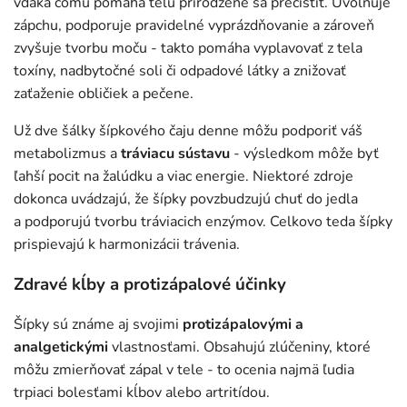
vďaka čomu pomáha telu prirodzene sa prečistiť. Uvoľňuje
zápchu, podporuje pravidelné vyprázdňovanie a zároveň
zvyšuje tvorbu moču - takto pomáha vyplavovať z tela
toxíny, nadbytočné soli či odpadové látky a znižovať
zaťaženie obličiek a pečene.
Už dve šálky šípkového čaju denne môžu podporiť váš
metabolizmus a
tráviacu sústavu
- výsledkom môže byť
ľahší pocit na žalúdku a viac energie. Niektoré zdroje
dokonca uvádzajú, že šípky povzbudzujú chuť do jedla
a podporujú tvorbu tráviacich enzýmov. Celkovo teda šípky
prispievajú k harmonizácii trávenia.
Zdravé kĺby a protizápalové účinky
Šípky sú známe aj svojimi
protizápalovými a
analgetickými
vlastnosťami. Obsahujú zlúčeniny, ktoré
môžu zmierňovať zápal v tele - to ocenia najmä ľudia
trpiaci bolesťami kĺbov alebo artritídou.