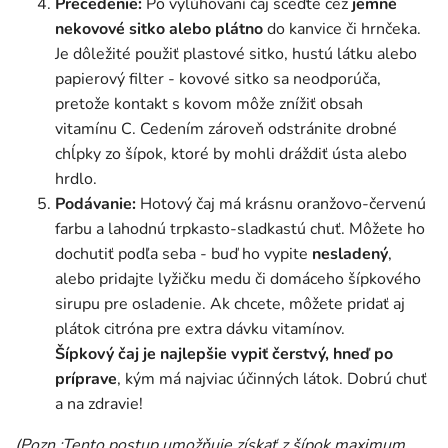
Precedenie:
Po vylúhovaní čaj sceďte cez
jemné
nekovové sitko alebo plátno
do kanvice či hrnčeka.
Je dôležité použiť plastové sitko, hustú látku alebo
papierový filter - kovové sitko sa neodporúča,
pretože kontakt s kovom môže znížiť obsah
vitamínu C. Cedením zároveň odstránite drobné
chĺpky zo šípok, ktoré by mohli dráždiť ústa alebo
hrdlo.
Podávanie:
Hotový čaj má krásnu oranžovo-červenú
farbu a lahodnú trpkasto-sladkastú chuť. Môžete ho
dochutiť podľa seba - buď ho vypite
nesladený
,
alebo pridajte lyžičku medu či domáceho šípkového
sirupu pre osladenie. Ak chcete, môžete pridať aj
plátok citróna pre extra dávku vitamínov.
Šípkový čaj je najlepšie vypiť čerstvý, hneď po
príprave
, kým má najviac účinných látok. Dobrú chuť
a na zdravie!
(Pozn.:Tento postup umožňuje získať z šípok maximum