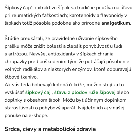
Šípkový čaj či extrakt zo šípok sa tradične používa na úľavu
pri reumatických ťažkostiach; karotenoidy a flavonoidy v
šípkach totiž pôsobia podobne ako prírodné
analgetikum
.
Štúdie preukázali, že pravidelné užívanie šípkového
prášku môže znížiť bolesti a zlepšiť pohyblivosť u ľudí
s artrózou. Navyše, antioxidanty v šípkach chránia
chrupavky pred poškodením tým, že potláčajú pôsobenie
voľných radikálov a niektorých enzýmov, ktoré odbúravajú
kĺbové tkanivo.
Ak vás teda bolievajú kolená či kríže, možno stojí za to
vyskúšať
šípkový čaj
,
šťavu z plodov ruže šípovej
alebo
doplnky s obsahom šípok. Môžu byť účinným doplnkom
starostlivosti o pohybový aparát. Nájdete ich aj v našej
ponuke na e-shope.
Srdce, cievy a metabolické zdravie