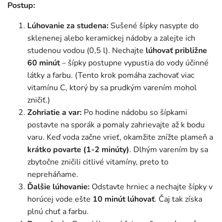
Postup:
Lúhovanie za studena:
Sušené šípky nasypte do
sklenenej alebo keramickej nádoby a zalejte ich
studenou vodou (0,5 l). Nechajte
lúhovať približne
60 minút
– šípky postupne vypustia do vody účinné
látky a farbu. (Tento krok pomáha zachovať viac
vitamínu C, ktorý by sa prudkým varením mohol
zničiť.)
Zohriatie a var:
Po hodine nádobu so šípkami
postavte na sporák a pomaly zahrievajte až k bodu
varu. Keď voda začne vrieť, okamžite znížte plameň a
krátko povarte (1-2 minúty)
. Dlhým varením by sa
zbytočne zničili citlivé vitamíny, preto to
nepreháňame.
Ďalšie lúhovanie:
Odstavte hrniec a nechajte šípky v
horúcej vode ešte
10 minút lúhovať
. Čaj tak získa
plnú chuť a farbu.