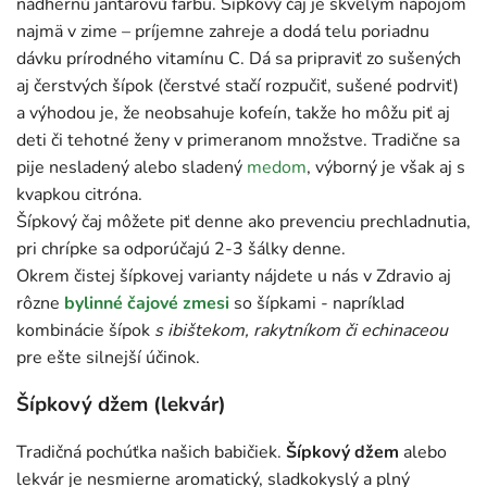
nádhernú jantárovú farbu. Šípkový čaj je skvelým nápojom
najmä v zime – príjemne zahreje a dodá telu poriadnu
dávku prírodného vitamínu C. Dá sa pripraviť zo sušených
aj čerstvých šípok (čerstvé stačí rozpučiť, sušené podrviť)
a výhodou je, že neobsahuje kofeín, takže ho môžu piť aj
deti či tehotné ženy v primeranom množstve. Tradične sa
pije nesladený alebo sladený
medom
, výborný je však aj s
kvapkou citróna.
Šípkový čaj môžete piť denne ako prevenciu prechladnutia,
pri chrípke sa odporúčajú 2-3 šálky denne.
Okrem čistej šípkovej varianty nájdete u nás v Zdravio aj
rôzne
bylinné čajové zmesi
so šípkami - napríklad
kombinácie šípok
s ibištekom, rakytníkom či echinaceou
pre ešte silnejší účinok.
Šípkový džem (lekvár)
Tradičná pochúťka našich babičiek.
Šípkový džem
alebo
lekvár je nesmierne aromatický, sladkokyslý a plný