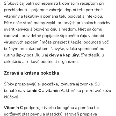
Šípkový čaj patrí od nepamäti k domácim receptom pri
prechladnutí – príjemne zahreje, doplní telu potrebné
vitamíny a tekutiny a pomáha telu bojovať s infekciou.
Ešte naše staré mamy zvykli pri prvých príznakoch nádchy
uvariť kanvicu šípkového čaju s medom. Niet sa čomu
čudovať, pravidelné popíjanie šípkového čaju v období
vírusových epidémií môže prispieť k lepšej odolnosti voči
bežným prechladnutiam. Navyše, vďaka spomínanému
rutínu šípky posilňujú aj
cievy a kapiláry
, čím zlepšujú
cirkuláciu a celkovú odolnosť organizmu.
Zdravá a krásna pokožka
Šípky prospievajú aj
pokožke,
zvnútra aj zvonka. Sú
bohaté na
vitamín C a vitamín A,
ktoré sú pre zdravú kožu
kľúčové.
Vitamín C
podporuje tvorbu kolagénu a pomáha tak
udržiavať pleť pevnú a elastickú, zároveň prispieva