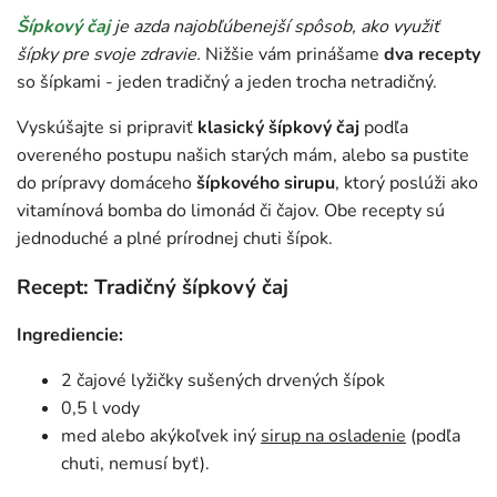
Šípkový čaj
je azda najobľúbenejší spôsob, ako využiť
šípky pre svoje zdravie.
Nižšie vám prinášame
dva recepty
so šípkami - jeden tradičný a jeden trocha netradičný.
Vyskúšajte si pripraviť
klasický šípkový čaj
podľa
overeného postupu našich starých mám, alebo sa pustite
do prípravy domáceho
šípkového sirupu
, ktorý poslúži ako
vitamínová bomba do limonád či čajov. Obe recepty sú
jednoduché a plné prírodnej chuti šípok.
Recept: Tradičný šípkový čaj
Ingrediencie:
2 čajové lyžičky sušených drvených šípok
0,5 l vody
med alebo akýkoľvek iný
sirup na osladenie
(podľa
chuti, nemusí byť).