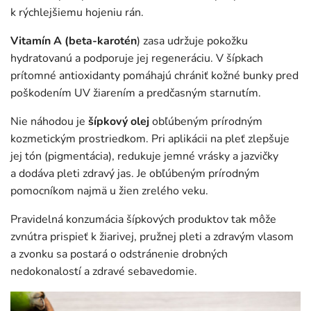
k rýchlejšiemu hojeniu rán.
Vitamín A (beta-karotén
) zasa udržuje pokožku
hydratovanú a podporuje jej regeneráciu. V šípkach
prítomné antioxidanty pomáhajú chrániť kožné bunky pred
poškodením UV žiarením a predčasným starnutím.
Nie náhodou je
šípkový olej
obľúbeným prírodným
kozmetickým prostriedkom. Pri aplikácii na pleť zlepšuje
jej tón (pigmentácia), redukuje jemné vrásky a jazvičky
a dodáva pleti zdravý jas. Je obľúbeným prírodným
pomocníkom najmä u žien zrelého veku.
Pravidelná konzumácia šípkových produktov tak môže
zvnútra prispieť k žiarivej, pružnej pleti a zdravým vlasom
a zvonku sa postará o odstránenie drobných
nedokonalostí a zdravé sebavedomie.