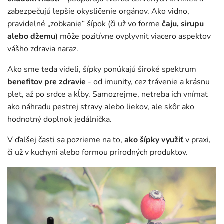
zabezpečujú lepšie okysličenie orgánov. Ako vidno,
pravidelné „zobkanie“ šípok (či už vo forme
čaju, sirupu
alebo džemu
) môže pozitívne ovplyvniť viacero aspektov
vášho zdravia naraz.
Ako sme teda videli, šípky ponúkajú široké spektrum
benefitov pre zdravie
- od imunity, cez trávenie a krásnu
pleť, až po srdce a kĺby. Samozrejme, netreba ich vnímať
ako náhradu pestrej stravy alebo liekov, ale skôr ako
hodnotný doplnok jedálnička.
V ďalšej časti sa pozrieme na to,
ako šípky využiť
v praxi,
či už v kuchyni alebo formou prírodných produktov.