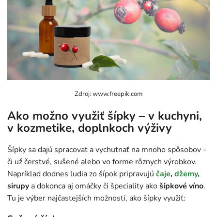
Zdroj: www.freepik.com
Ako možno využiť šípky – v kuchyni,
v kozmetike, doplnkoch výživy
Šípky sa dajú spracovať a vychutnať na mnoho spôsobov -
či už čerstvé, sušené alebo vo forme rôznych výrobkov.
Napríklad dodnes ľudia zo šípok pripravujú
čaje
,
džemy
,
sirupy
a dokonca aj omáčky či špeciality ako
šípkové víno
.
Tu je výber najčastejších možností, ako šípky využiť: