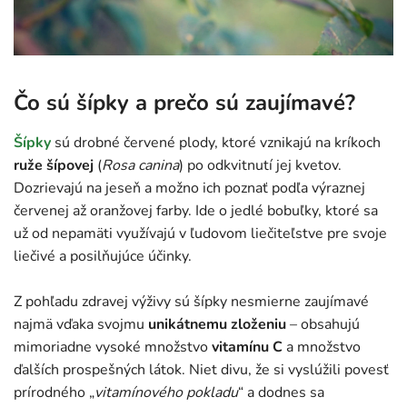
Čo sú šípky a prečo sú zaujímavé?
Šípky
sú drobné červené plody, ktoré vznikajú na kríkoch
ruže šípovej
(
Rosa canina
) po odkvitnutí jej kvetov.
Dozrievajú na jeseň a možno ich poznať podľa výraznej
červenej až oranžovej farby. Ide o jedlé bobuľky, ktoré sa
už od nepamäti využívajú v ľudovom liečiteľstve pre svoje
liečivé a posilňujúce účinky.
Z pohľadu zdravej výživy sú šípky nesmierne zaujímavé
najmä vďaka svojmu
unikátnemu zloženiu
– obsahujú
mimoriadne vysoké množstvo
vitamínu C
a množstvo
ďalších prospešných látok. Niet divu, že si vyslúžili povesť
prírodného „
vitamínového pokladu
“ a dodnes sa