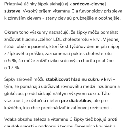
Priaznivé účinky šípok siahajú aj k
srdcovo-cievnej
sústave
. Vysoký príjem vitamínu C a flavonoidov prispieva
k zdravším cievam - steny ciev sú pružnejšie a odolnejšie.
Okrem toho výskumy naznačujú, že šípky môžu pomáhať
znižovať hladinu „zlého“ LDL cholesterolu v krvi. V jednej
štúdii obézni pacienti, ktorí šesť týždňov denne pili nápoj
z šípkového prášku, zaznamenali pokles cholesterolu
o 5 %, čo môže znížiť riziko srdcových chorôb približne
o 17 %.
Šípky zároveň môžu
stabilizovať hladinu cukru v krvi
–
tým, že pomáhajú udržiavať rovnováhu medzi inzulínom a
glukózou, predchádzajú náhlym výkyvom cukru. Táto
vlastnosť je užitočná nielen
pre
diabetikov
, ale pre
každého, kto chce predchádzať inzulínovej rezistencii.
Vďaka obsahu železa a vitamínu C šípky tiež bojujú
proti
chudokrvnosti
– podporujú tvorbu červených krviniek a