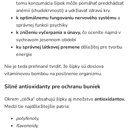
tomu konzumácia šípok môže pomáhať predchádzať
anémii (chudokrvnosti) a udržiavať zdravú krv.
k optimálnemu fungovaniu nervového systému
a
správnej funkcii psychiky
k zníženiu vyčerpania a únavy,
čo oceníte najmä v
sychravom jesennom období
ku správnej látkovej premene
dôležitej pre tvorbu
energie
Nie je teda prehnané tvrdiť, že šípky sú doslova
vitamínovou bombou na posilnenie organizmu.
Silné antioxidanty pre ochranu buniek
Okrem „céčka“ obsahujú šípky aj množstvo
antioxidantov.
Medzi tie najdôležitejšie patria:
polyfenoly,
flavonoidy,