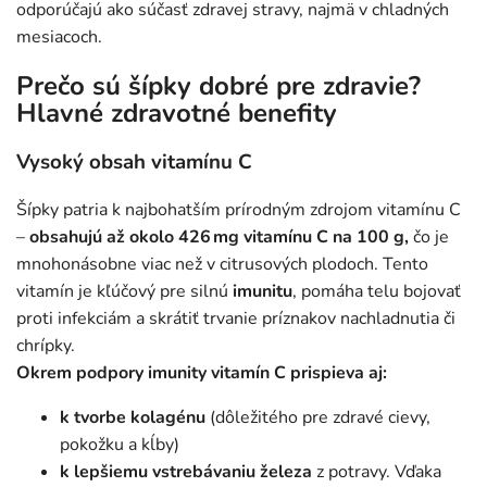
odporúčajú ako súčasť zdravej stravy, najmä v chladných
mesiacoch.
Prečo sú šípky dobré pre zdravie?
Hlavné zdravotné benefity
Vysoký obsah vitamínu C
Šípky patria k najbohatším prírodným zdrojom vitamínu C
–
obsahujú až okolo 426
mg vitam
ínu
C na 100
g,
čo je
mnohonásobne viac než v citrusových plodoch. Tento
vitamín je kľúčový pre silnú
imunitu
, pomáha telu bojovať
proti infekciám a skrátiť trvanie príznakov nachladnutia či
chrípky.
Okrem podpory imunity vitamín C prispieva aj:
k tvorbe kolagénu
(dôležitého pre zdravé cievy,
pokožku a kĺby)
k lepšiemu vstrebávaniu železa
z potravy. Vďaka