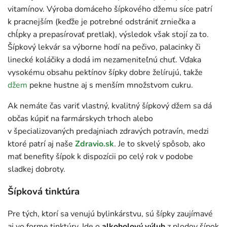
vitamínov. Výroba domáceho šípkového džemu síce patrí
k pracnejším (keďže je potrebné odstrániť zrniečka a
chĺpky a prepasírovať pretlak), výsledok však stojí za to.
Šípkový lekvár sa výborne hodí na pečivo, palacinky či
linecké koláčiky a dodá im nezameniteľnú chuť. Vďaka
vysokému obsahu pektínov šípky dobre želírujú, takže
džem
pekne hustne aj s menším množstvom cukru.
Ak nemáte čas variť vlastný, kvalitný šípkový džem sa dá
občas kúpiť na farmárskych trhoch alebo
v špecializovaných predajniach zdravých potravín, medzi
ktoré patrí aj naše
Zdravio.sk
. Je to skvelý spôsob, ako
mať benefity šípok k dispozícii po celý rok v podobe
sladkej dobroty.
Šípková tinktúra
Pre tých, ktorí sa venujú bylinkárstvu, sú šípky zaujímavé
aj vo forme tinktúry. Ide o
alkoholový výluh
z plodov šípok