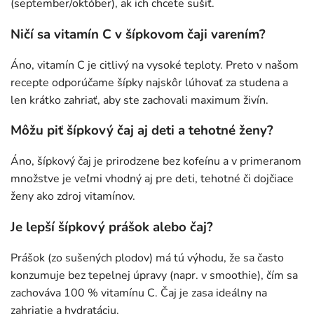
(september/október), ak ich chcete sušiť.
Ničí sa vitamín C v šípkovom čaji varením?
Áno, vitamín C je citlivý na vysoké teploty. Preto v našom
recepte odporúčame šípky najskôr lúhovať za studena a
len krátko zahriať, aby ste zachovali maximum živín.
Môžu piť šípkový čaj aj deti a tehotné ženy?
Áno, šípkový čaj je prirodzene bez kofeínu a v primeranom
množstve je veľmi vhodný aj pre deti, tehotné či dojčiace
ženy ako zdroj vitamínov.
Je lepší šípkový prášok alebo čaj?
Prášok (zo sušených plodov) má tú výhodu, že sa často
konzumuje bez tepelnej úpravy (napr. v smoothie), čím sa
zachováva 100 % vitamínu C. Čaj je zasa ideálny na
zahriatie a hydratáciu.