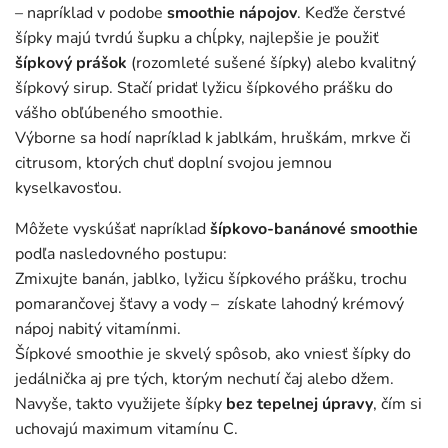
– napríklad v podobe
smoothie nápojov
. Keďže čerstvé
šípky majú tvrdú šupku a chĺpky, najlepšie je použiť
šípkový prášok
(rozomleté sušené šípky) alebo kvalitný
šípkový sirup. Stačí pridať lyžicu šípkového prášku do
vášho obľúbeného smoothie.
Výborne sa hodí napríklad k jablkám, hruškám, mrkve či
citrusom, ktorých chuť doplní svojou jemnou
kyselkavosťou.
Môžete vyskúšať napríklad
šípkovo-banánové smoothie
podľa nasledovného postupu:
Zmixujte banán, jablko, lyžicu šípkového prášku, trochu
pomarančovej šťavy a vody – získate lahodný krémový
nápoj nabitý vitamínmi.
Šípkové smoothie je skvelý spôsob, ako vniesť šípky do
jedálnička aj pre tých, ktorým nechutí čaj alebo džem.
Navyše, takto využijete šípky
bez tepelnej úpravy
, čím si
uchovajú maximum vitamínu C.