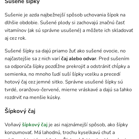
Sušené šípky
Sušenie je azda najbežnejší spôsob uchovania šípok na
dlhšie obdobie. Sušené plody si zachovajú značnú časť
vitamínov (ak sú správne usušené) a môžete ich skladovať
aj cez rok.
Sušené šípky sa dajú priamo žuť ako sušené ovocie, no
najčastejšie sa z nich varí
čaj alebo odvar
. Pred sušením
sa odporúča šípky pozdĺžne prekrojiť a odstrániť chĺpky a
semienka, no mnoho ľudí suší šípky vcelku a precedí
hotový čaj cez jemné sitko. Správne usušené šípky sú
tvrdé, oranžovo-červené, mierne vráskavé a dajú sa ľahko
rozdrviť na menšie kúsky.
Šípkový čaj
Voňavý
šípkový čaj
je asi najznámejší spôsob, ako šípky
konzumovať. Má lahodnú, trochu kyselkavú chuť a