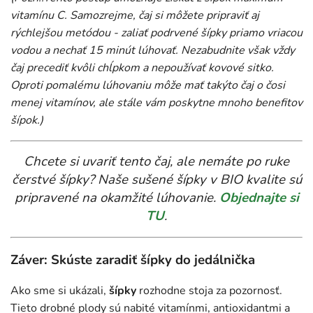
vitamínu C. Samozrejme, čaj si môžete pripraviť aj
rýchlejšou metódou - zaliať podrvené šípky priamo vriacou
vodou a nechať 15 minút lúhovať. Nezabudnite však vždy
čaj precediť kvôli chĺpkom a nepoužívať kovové sitko.
Oproti pomalému lúhovaniu môže mať takýto čaj o čosi
menej vitamínov, ale stále vám poskytne mnoho benefitov
šípok.)
Chcete si uvariť tento čaj, ale nemáte po ruke
čerstvé šípky? Naše sušené šípky v BIO kvalite sú
pripravené na okamžité lúhovanie.
Objednajte si
TU
.
Záver: Skúste zaradiť šípky do jedálnička
Ako sme si ukázali,
šípky
rozhodne stoja za pozornosť.
Tieto drobné plody sú nabité vitamínmi, antioxidantmi a