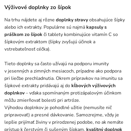
Výživové doplnky zo šípok
Na trhu nájdete aj rôzne
doplnky stravy
obsahujúce šípky
alebo ich extrakty. Populárne sú najmä
kapsuly s
práškom zo šípok
či tablety kombinujúce vitamín C so
šípkovým extraktom (šípky zvyšujú účinok a
vstrebateľnosť céčka).
Tieto doplnky sa často užívajú na podporu imunity
v jesenných a zimných mesiacoch, prípadne ako podpora
pri liečbe prechladnutia. Okrem prípravkov na imunitu sa
šípkové extrakty pridávajú aj do
kĺbových výživových
doplnkov
– vďaka spomínaným protizápalovým účinkom
môžu zmierňovať bolesti pri artróze.
Výhodou doplnkov je pohodlné užitie (nemusíte nič
pripravovať) a presné dávkovanie. Samozrejme, vždy je
lepšie prijímať živiny v prirodzenej podobe, no ak nemáte
prístup k čerstvým či sušeným šípkam,
kvalitný doplnok