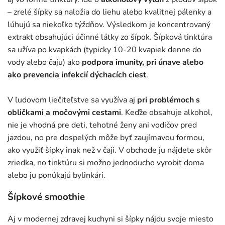
– zrelé šípky sa naložia do liehu alebo kvalitnej pálenky a
lúhujú sa niekoľko týždňov. Výsledkom je koncentrovaný
extrakt obsahujúci účinné látky zo šípok. Šípková tinktúra
sa užíva po kvapkách (typicky 10-20 kvapiek denne do
vody alebo čaju) ako
podpora imunity, pri únave alebo
ako prevencia infekcií dýchacích ciest
.
V ľudovom liečiteľstve sa využíva aj
pri problémoch s
obličkami a močovými cestami
. Keďže obsahuje alkohol,
nie je vhodná pre deti, tehotné ženy ani vodičov pred
jazdou, no pre dospelých môže byť zaujímavou formou,
ako využiť šípky inak než v čaji. V obchode ju nájdete skôr
zriedka, no tinktúru si možno jednoducho vyrobiť doma
alebo ju ponúkajú bylinkári.
Šípkové smoothie
Aj v modernej zdravej kuchyni si šípky nájdu svoje miesto