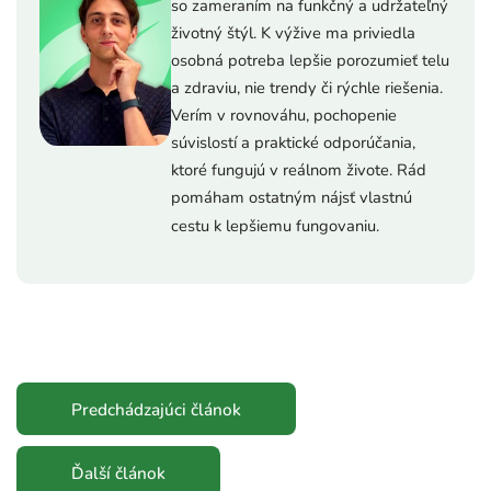
so zameraním na funkčný a udržateľný
životný štýl. K výžive ma priviedla
osobná potreba lepšie porozumieť telu
a zdraviu, nie trendy či rýchle riešenia.
Verím v rovnováhu, pochopenie
súvislostí a praktické odporúčania,
ktoré fungujú v reálnom živote. Rád
pomáham ostatným nájsť vlastnú
cestu k lepšiemu fungovaniu.
Predchádzajúci článok
Ďalší článok