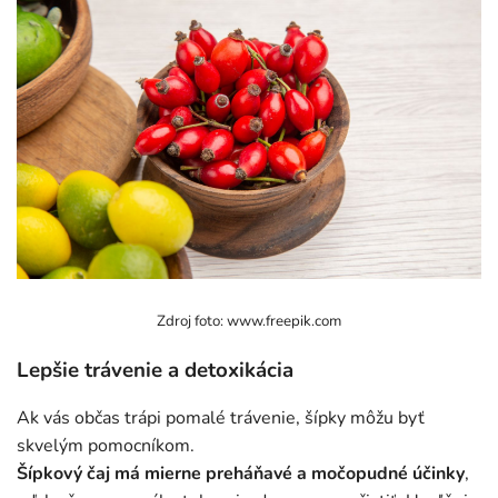
Zdroj foto: www.freepik.com
Lepšie trávenie a detoxikácia
Ak vás občas trápi pomalé trávenie, šípky môžu byť
skvelým pomocníkom.
Šípkový čaj má mierne preháňavé a močopudné účinky
,