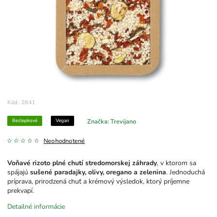
Kód:
2841
Bezlepkové
Vegan
Značka:
Trevijano
Neohodnotené
Voňavé rizoto plné chutí stredomorskej záhrady
, v ktorom sa
spájajú
sušené paradajky, olivy, oregano a zelenina
. Jednoduchá
príprava, prirodzená chuť a krémový výsledok, ktorý príjemne
prekvapí.
Detailné informácie