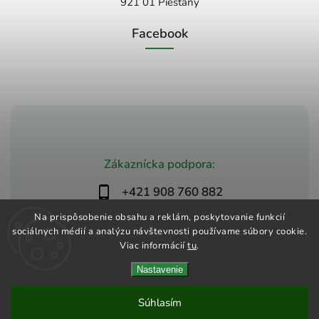
921 01 Piešťany
Facebook
Zákaznícka podpora:
+421 908 760 882
obchod@zdravio.sk
Na prispôsobenie obsahu a reklám, poskytovanie funkcií
sociálnych médií a analýzu návštevnosti používame súbory cookie.
Viac informácií
tu
.
Nastavenie
Copyright 2026
Zdravio
. Všetky práva vyhradené.
Upraviť nastavenie cookies
Súhlasím