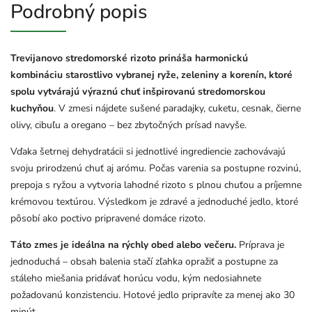
Podrobný popis
Trevijanovo stredomorské rizoto prináša harmonickú
kombináciu starostlivo vybranej ryže, zeleniny a korenín, ktoré
spolu vytvárajú výraznú chuť inšpirovanú stredomorskou
kuchyňou
. V zmesi nájdete sušené paradajky, cuketu, cesnak, čierne
olivy, cibuľu a oregano – bez zbytočných prísad navyše.
Vďaka šetrnej dehydratácii si jednotlivé ingrediencie zachovávajú
svoju prirodzenú chuť aj arómu. Počas varenia sa postupne rozvinú,
prepoja s ryžou a vytvoria lahodné rizoto s plnou chuťou a príjemne
krémovou textúrou. Výsledkom je zdravé a jednoduché jedlo, ktoré
pôsobí ako poctivo pripravené domáce rizoto.
Táto zmes je ideálna na rýchly obed alebo večeru.
Príprava je
jednoduchá – obsah balenia stačí zľahka opražiť a postupne za
stáleho miešania pridávať horúcu vodu, kým nedosiahnete
požadovanú konzistenciu. Hotové jedlo pripravíte za menej ako 30
minút.