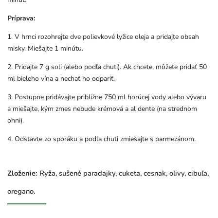
Príprava:
1.
V hrnci rozohrejte dve polievkové lyžice oleja a pridajte obsah
misky. Miešajte 1 minútu.
2.
Pridajte 7 g soli (alebo podľa chuti). Ak chcete, môžete pridať 50
ml bieleho vína a nechať ho odpariť.
3.
Postupne pridávajte približne 750 ml horúcej vody alebo vývaru
a miešajte, kým zmes nebude krémová a al dente (na strednom
ohni).
4.
Odstavte zo sporáku a podľa chuti zmiešajte s parmezánom.
Zloženie:
Ryža, sušené paradajky, cuketa, cesnak, olivy, cibuľa,
oregano.