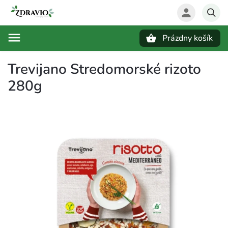
Prázdny košík
Hľadať
Trevijano Stredomorské rizoto
280g